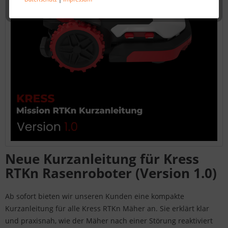
Neue Kurzanleitung für Kress
RTKn Rasenroboter (Version 1.0)
Ab sofort bieten wir unseren Kunden eine kompakte
Kurzanleitung für alle Kress RTKn Mäher an. Sie erklärt klar
und praxisnah, wie der Mäher nach einer Störung reaktiviert