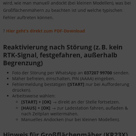
wird, wie man manuell andockt (bei kleinen Modellen), was bei
Großflächenmähern zu beachten ist und welche typischen
Fehler auftreten können.
?
Hier geht’s direkt zum PDF-Download
Reaktivierung nach Störung (z. B. kein
RTK-Signal, festgefahren, außerhalb
Begrenzung)
Foto der Störung per WhatsApp an
037207 99700
senden.
Mäher befreien, einschalten, PIN (AAAA) eingeben.
Fehlermeldung bestätigen (
[START]
nur bei Aufforderung
drücken).
Arbeitsweise wählen:
[START] + [OK]
→ direkt an der Stelle fortsetzen.
[HAUS] + [OK]
→ zur Ladestation fahren, aufladen &
nach Zeitplan weitermähen.
Manuelles Andocken (nur bei kleinen Modellen).
Hinweis für Großflächenmäher (KR23X)