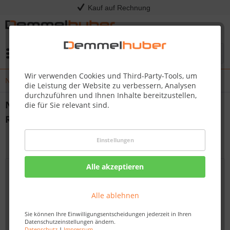
Kauf auf Rechnung
Menü
Wir verwenden Cookies und Third-Party-Tools, um
Neue Kurzanleitung für Kress RTKn Rasenroboter (Version 1.0)
die Leistung der Website zu verbessern, Analysen
durchzuführen und Ihnen Inhalte bereitzustellen,
Neue Kurzanleitung für Kress RTKn
die für Sie relevant sind.
Rasenroboter (Version 1.0)
von:
Dirk Kommol
31.05.25 00:00
Einstellungen
Alle akzeptieren
Alle ablehnen
Sie können Ihre Einwilligungsentscheidungen jederzeit in Ihren
Datenschutzeinstellungen ändern.
Datenschutz
|
Impressum