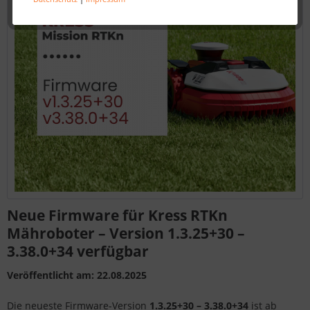
Neue Firmware für Kress RTKn
Mähroboter – Version 1.3.25+30 –
3.38.0+34 verfügbar
Veröffentlicht am: 22.08.2025
Die neueste Firmware-Version
1.3.25+30 – 3.38.0+34
ist ab