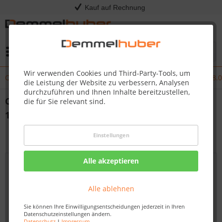
Kauf auf Rechnung
Menü
Wir verwenden Cookies und Third-Party-Tools, um
Changelog - Änderungen Kress RTKn Firmware 1.3.25+30 – 3.38.
die Leistung der Website zu verbessern, Analysen
durchzuführen und Ihnen Inhalte bereitzustellen,
Changelog - Änderungen Kress RTKn Firmware
die für Sie relevant sind.
1.3.25+30 – 3.38.0+34
21.08.25 00:00
Einstellungen
Alle akzeptieren
Alle ablehnen
Sie können Ihre Einwilligungsentscheidungen jederzeit in Ihren
Datenschutzeinstellungen ändern.
Datenschutz
|
Impressum