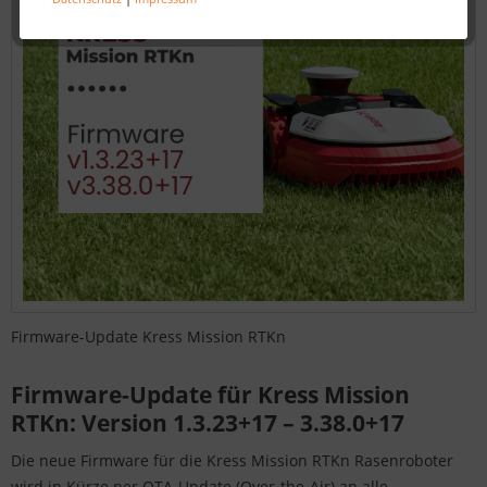
Firmware-Update Kress Mission RTKn
Firmware-Update für Kress Mission
RTKn: Version 1.3.23+17 – 3.38.0+17
Die neue Firmware für die Kress Mission RTKn Rasenroboter
wird in Kürze per OTA-Update (Over-the-Air) an alle