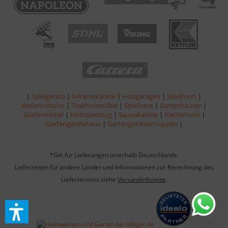
|
Spielgeräte
|
Infrarotkabine
|
Holzgaragen
|
Spielturm
|
Wellenrutsche
|
Teakholzmöbel
|
Spielhaus
|
Gartenhäuser
|
Gartenmöbel
|
Holzspielzeug
|
Saunakabine
|
Kletterturm
|
Gartengerätehaus
|
Gartengeräteschuppen
|
*Gilt für Lieferungen innerhalb Deutschlands.
Lieferzeiten für andere Länder und Informationen zur Berechnung des
Liefertermins siehe
Versandinfoseite
.