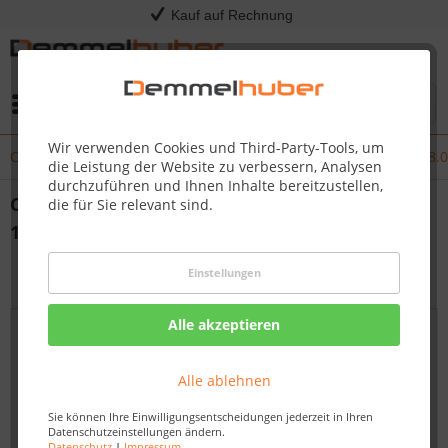
Kauf auf Rechnung
Menü
Wir verwenden Cookies und Third-Party-Tools, um
Changelog - Änderungen Kress RTKn Firmware 1.3.23+17 – 3.38.
die Leistung der Website zu verbessern, Analysen
durchzuführen und Ihnen Inhalte bereitzustellen,
Changelog - Änderungen Kress RTKn Firmware
die für Sie relevant sind.
1.3.23+17 – 3.38.0+17
14.04.25 12:00
Einstellungen
Alle akzeptieren
Alle ablehnen
Sie können Ihre Einwilligungsentscheidungen jederzeit in Ihren
Datenschutzeinstellungen ändern.
Datenschutz
|
Impressum