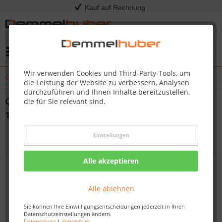
Kauf auf Rechnung
Menü
Wir verwenden Cookies und Third-Party-Tools, um
Changelog - Änderungen Kress RTKn Firmware 1.3.15.+27
die Leistung der Website zu verbessern, Analysen
durchzuführen und Ihnen Inhalte bereitzustellen,
Changelog - Änderungen Kress RTKn Firmware
die für Sie relevant sind.
1.3.15.+27
27.02.24 12:00
Einstellungen
Alle akzeptieren
Alle ablehnen
Sie können Ihre Einwilligungsentscheidungen jederzeit in Ihren
Datenschutzeinstellungen ändern.
Datenschutz
|
Impressum