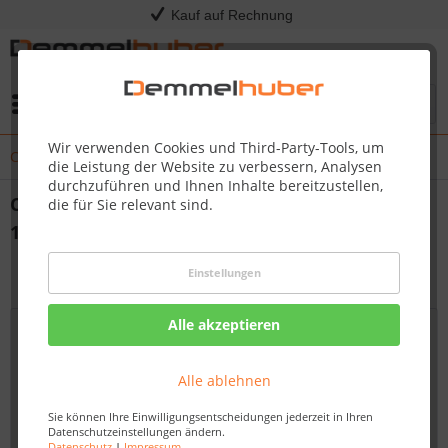
Kauf auf Rechnung
Menü
Wir verwenden Cookies und Third-Party-Tools, um
Changelog - Änderungen Kress RTKn Firmware 1.3.12.+10
die Leistung der Website zu verbessern, Analysen
durchzuführen und Ihnen Inhalte bereitzustellen,
Changelog - Änderungen Kress RTKn Firmware
die für Sie relevant sind.
1.3.12.+10
27.09.23 12:00
Einstellungen
Alle akzeptieren
Alle ablehnen
Sie können Ihre Einwilligungsentscheidungen jederzeit in Ihren
Datenschutzeinstellungen ändern.
Datenschutz
|
Impressum