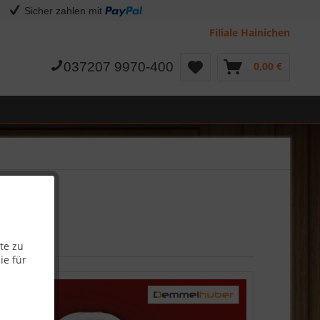
Sicher zahlen mit
Filiale Hainichen
037207 9970-400
0,00 €
te zu
ie für