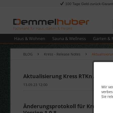
100 Tage Geld-zurück-Garant
Fachmarkt für Haus, Garten & Freizeit
Haus & Wohnen
Sauna & Wellness
Garten & F
BLOG
Kress - Release Notes
Aktualisieru
Aktualisierung Kress RTKn APP (iO
13.09.23 12:00
Wir ve
verbes
Sie rel
Änderungsprotokoll für Kress Miss
Version 1.0.8