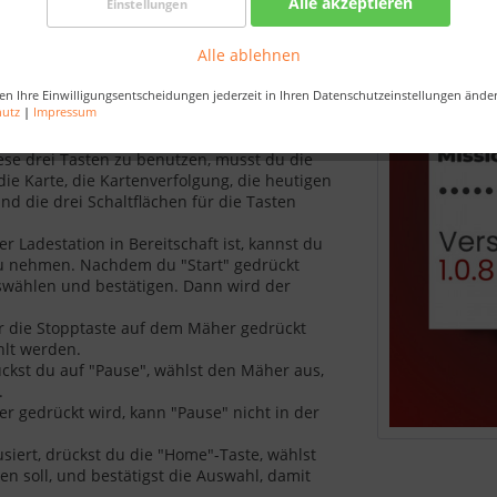
Alle akzeptieren
Einstellungen
ktualisierung steht in den nächsten Tagem im
Alle ablehnen
ügung.
en Ihre Einwilligungsentscheidungen jederzeit in Ihren Datenschutzeinstellungen ände
urze Anleitung:
hutz
|
Impressum
ese drei Tasten zu benutzen, musst du die
 die Karte, die Kartenverfolgung, die heutigen
nd die drei Schaltflächen für die Tasten
r Ladestation in Bereitschaft ist, kannst du
zu nehmen. Nachdem du "Start" gedrückt
swählen und bestätigen. Dann wird der
er die Stopptaste auf dem Mäher gedrückt
hlt werden.
ückst du auf "Pause", wählst den Mäher aus,
.
 gedrückt wird, kann "Pause" nicht in der
siert, drückst du die "Home"-Taste, wählst
n soll, und bestätigst die Auswahl, damit