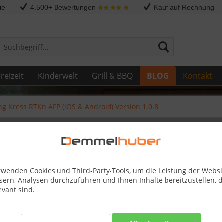
ie
4.500+ Bewertungen
Kauf auf Rechnung
reizeit
Kinderwelt
Grill & BBQ
BLOG
Kontakt
ng Kress RTKn APP (iOS & Android) Version 1.0.8
S & Android) Version 1.0.8
rwenden Cookies und Third-Party-Tools, um die Leistung der Websi
sern, Analysen durchzuführen und Ihnen Inhalte bereitzustellen, d
evant sind.
ion RTKn APP (iOS & Android)