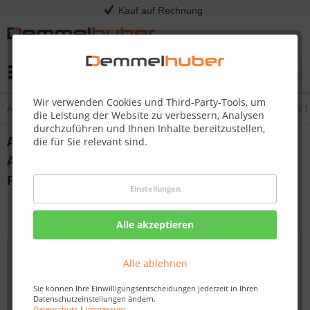
Kauf auf Rechnung
Menü
Wir verwenden Cookies und Third-Party-Tools, um
Aktualisierung Kress Mission RTKn App (iOS & Android) Version 1.1
die Leistung der Website zu verbessern, Analysen
durchzuführen und Ihnen Inhalte bereitzustellen,
Aktualisierung Kress Mission RTKn App (iOS &
die für Sie relevant sind.
Android) Version 1.1.7 – „Rette die Igel“-
Funktion
Einstellungen
von:
Dirk Kommol
03.07.25 23:45
Alle akzeptieren
Alle ablehnen
Sie können Ihre Einwilligungsentscheidungen jederzeit in Ihren
Datenschutzeinstellungen ändern.
Datenschutz
|
Impressum