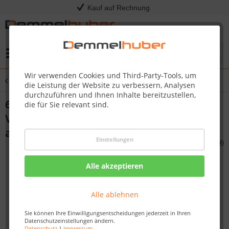
Kauf auf Rechnung
Menü
Wir verwenden Cookies und Third-Party-Tools, um
Übersicht
Haushalt & Handwerk
die Leistung der Website zu verbessern, Analysen
durchzuführen und Ihnen Inhalte bereitzustellen,
6 Paar - Arbeitshandschuhe ProFlex
die für Sie relevant sind.
Verstärkter Daumenkeil, flexibel,
abriebfest, Nitril beschichtet
Einstellungen
Alle akzeptieren
Alle ablehnen
Sie können Ihre Einwilligungsentscheidungen jederzeit in Ihren
Datenschutzeinstellungen ändern.
Datenschutz
|
Impressum