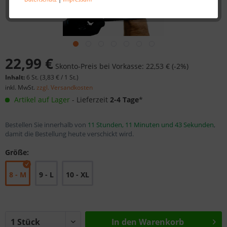
22,99 €
Skonto-Preis bei Vorkasse: 22,53 € (-2%)
Inhalt:
6 St. (
3,83 €
/ 1 St.)
inkl. MwSt.
zzgl. Versandkosten
Artikel auf Lager
- Lieferzeit
2-4 Tage
*
Bestellen Sie innerhalb von
11 Stunden, 11 Minuten und 43 Sekunden
,
damit die Bestellung heute verschickt wird.
Größe:
8 - M
9 - L
10 - XL
In den
Warenkorb