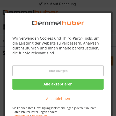
Kauf auf Rechnung
Menü
Wir verwenden Cookies und Third-Party-Tools, um
Übersicht
Sprüh- und Spritzgeräte
die Leistung der Website zu verbessern, Analysen
durchzuführen und Ihnen Inhalte bereitzustellen,
Sprühgerät Satz ULV-Düse
die für Sie relevant sind.
Einstellungen
Alle akzeptieren
Alle ablehnen
Sie können Ihre Einwilligungsentscheidungen jederzeit in Ihren
Datenschutzeinstellungen ändern.
Datenschutz
|
Impressum