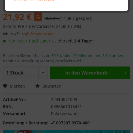
21,92 €
36,00 €
(14,08 € gespart)
Skonto-Preis bei Vorkasse: 21,48 € (-2%)
inkl. MwSt.
zzgl. Versandkosten
Nur noch 1 auf Lager
- Lieferzeit
2-4 Tage
*
Bestellen Sie innerhalb von
50 Stunden, 39 Minuten und 8 Sekunden
,
damit die Bestellung Montag verschickt wird.
In den
Warenkorb
Merken
Bewerten
Artikel-Nr.:
42410071009
EAN:
0886661016471
Versandart:
Paketversand
Bestellung / Beratung:
037207 9970-400