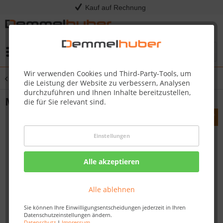
Kauf auf Rechnung
Menü
Wir verwenden Cookies und Third-Party-Tools, um
Übersicht
Werkzeug für die Garniturpflege
die Leistung der Website zu verbessern, Analysen
durchzuführen und Ihnen Inhalte bereitzustellen,
MS-Garniturpflege Prüflehre für Kette
die für Sie relevant sind.
Einstellungen
Alle akzeptieren
Alle ablehnen
Sie können Ihre Einwilligungsentscheidungen jederzeit in Ihren
Datenschutzeinstellungen ändern.
Datenschutz
|
Impressum