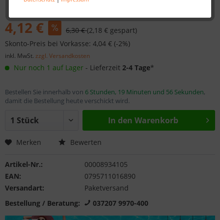
4,12 €
6,30 €
(2,18 € gespart)
Skonto-Preis bei Vorkasse: 4,04 € (-2%)
inkl. MwSt.
zzgl. Versandkosten
Nur noch 1 auf Lager
- Lieferzeit
2-4 Tage
*
Bestellen Sie innerhalb von
6 Stunden, 19 Minuten und 56 Sekunden
,
damit die Bestellung heute verschickt wird.
In den
Warenkorb
Merken
Bewerten
Artikel-Nr.:
00008934105
EAN:
0795711016890
Versandart:
Paketversand
Bestellung / Beratung:
037207 9970-400