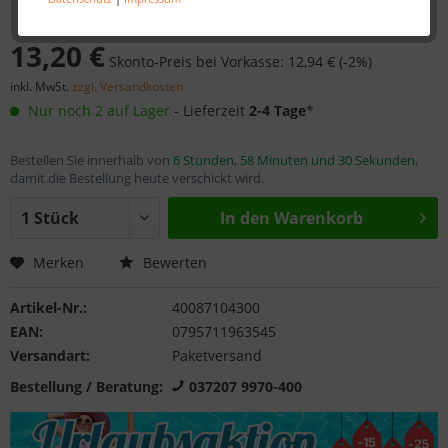
13,20 €
Skonto-Preis bei Vorkasse: 12,94 € (-2%)
inkl. MwSt.
zzgl. Versandkosten
Nur noch 2 auf Lager
- Lieferzeit
2-4 Tage
*
Bestellen Sie innerhalb von
6 Stunden, 58 Minuten und 30 Sekunden
,
damit die Bestellung heute verschickt wird.
In den
Warenkorb
Merken
Bewerten
Artikel-Nr.:
40087104300
EAN:
0795711963545
Versandart:
Paketversand
Bestellung / Beratung:
037207 9970-400