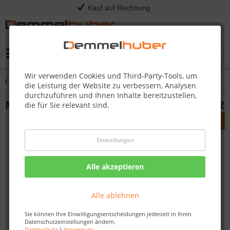
Kauf auf Rechnung
Menü
Wir verwenden Cookies und Third-Party-Tools, um
Übersicht
Mähfäden
die Leistung der Website zu verbessern, Analysen
durchzuführen und Ihnen Inhalte bereitzustellen,
Mähfäden Fadenspule, 1,6mm, für FSE 52
die für Sie relevant sind.
Einstellungen
Alle akzeptieren
Alle ablehnen
Sie können Ihre Einwilligungsentscheidungen jederzeit in Ihren
Datenschutzeinstellungen ändern.
Datenschutz
|
Impressum