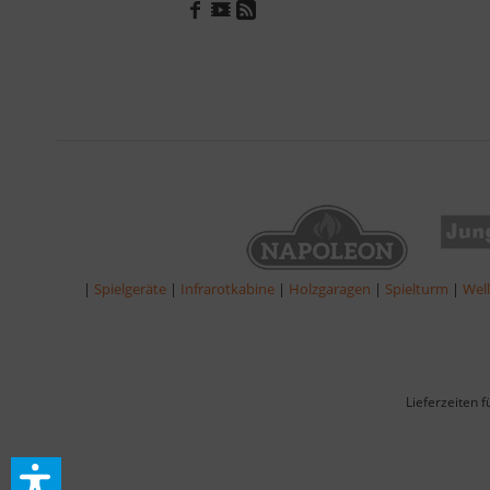
|
Spielgeräte
|
Infrarotkabine
|
Holzgaragen
|
Spielturm
|
Wel
Lieferzeiten 