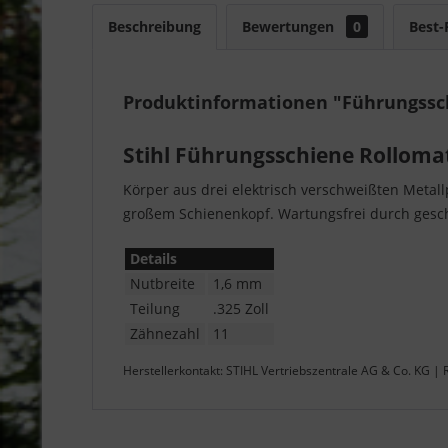
Beschreibung
Bewertungen
0
Best-
Produktinformationen "Führungssch
Stihl Führungsschiene Rollomat
Körper aus drei elektrisch verschweißten Metallp
großem Schienenkopf. Wartungsfrei durch gesc
Details
Nutbreite
1,6 mm
Teilung
.325 Zoll
Zähnezahl
11
Herstellerkontakt: STIHL Vertriebszentrale AG & Co. KG |