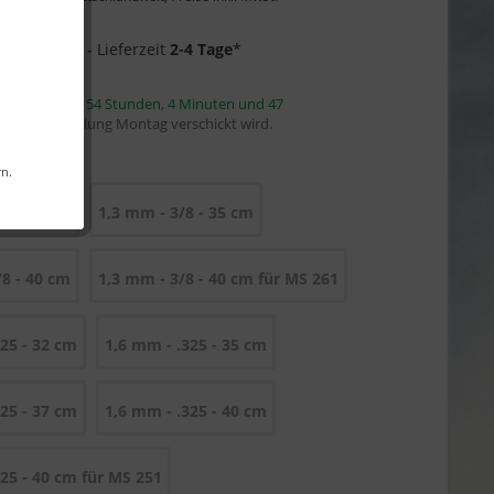
Garantie
1 auf Lager
- Lieferzeit
2-4 Tage
*
innerhalb von
54 Stunden, 4 Minuten und 46
mit die Bestellung Montag verschickt wird.
rn.
/8 - 30 cm
1,3 mm - 3/8 - 35 cm
/8 - 40 cm
1,3 mm - 3/8 - 40 cm für MS 261
325 - 32 cm
1,6 mm - .325 - 35 cm
325 - 37 cm
1,6 mm - .325 - 40 cm
325 - 40 cm für MS 251