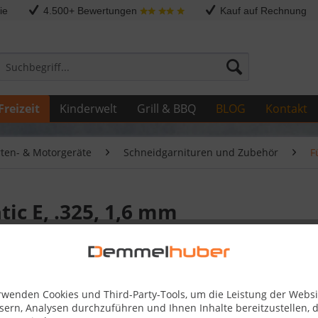
ie
4.500+ Bewertungen
Kauf auf Rechnung
Freizeit
Kinderwelt
Grill & BBQ
BLOG
Kontakt
rten- & Motorgeräte
Schneidgarnituren und Zubehör
F
ic E, .325, 1,6 mm
41,15 
rwenden Cookies und Third-Party-Tools, um die Leistung der Websi
Skonto-Preis
sern, Analysen durchzuführen und Ihnen Inhalte bereitzustellen, d
Kostenlose 