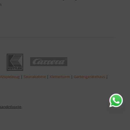
n
lzspielzeug
|
Saunakabine
|
Kletterturm
|
Gartengerätehaus
|
sandinfoseite
.