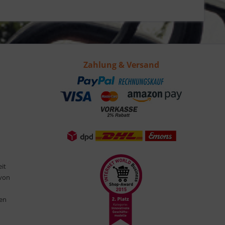
Zahlung & Versand
eit
 von
ten