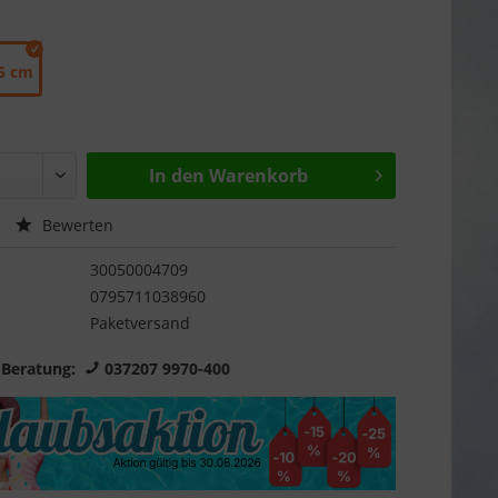
5 cm
In den
Warenkorb
Bewerten
30050004709
0795711038960
Paketversand
 Beratung:
037207 9970-400