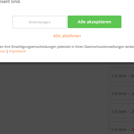
evant sind.
Best-Preis-
Nur noch 
Alle akzeptieren
Einstellungen
Bestellen Sie 
Sekunden
, da
Alle ablehnen
Maße:
en Ihre Einwilligungsentscheidungen jederzeit in Ihren Datenschutzeinstellungen ände
hutz
|
Impressum
1,3 mm - 3
1,3 mm - 3
1,6 mm - .
1,6 mm - .
1,6 mm - .