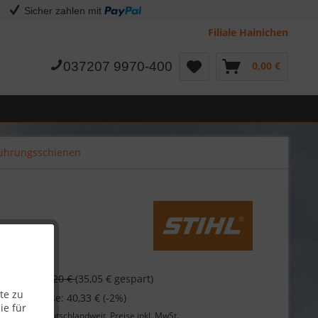
Sicher zahlen mit
Filiale Hainichen
037207 9970-400
0,00 €
ührungsschienen
€
76,20 €
(35,05 € gespart)
te zu
 bei Vorkasse: 40,33 € (-2%)
ie für
Lieferung
deutschlandweit, Preise inkl. MwSt.