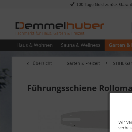
100 Tage Geld-zurück-Garant
Fachmarkt für Haus, Garten & Freizeit
Haus & Wohnen
Sauna & Wellness
Garten & 
Übersicht
Garten & Freizeit
STIHL Ga
Führungsschiene Rollomat
Wir ve
verbes