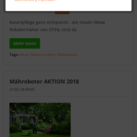
Rasenpflege ganz entspannt - die neuen iMow
Robotermäher von STIHL sind da
Mehr lesen
Tags:
iMow
,
Robotermäher
,
Mähroboter
Mähroboter AKTION 2018
21.02.18 09:05