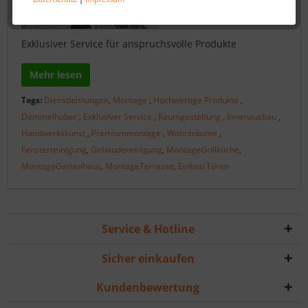
Exklusiver Service für anspruchsvolle Produkte
Mehr lesen
Tags:
Dienstleistungen
,
Montage
,
Hochwertige Produkte
,
Demmelhuber
,
Exklusiver Service
,
Raumgestaltung
,
Innenausbau
,
Handwerkskunst
,
Premiummontage
,
Wohnträume
,
Fensterreinigung
,
Gebäudereinigung
,
MontageGrillküche
,
MontageGartenhaus
,
MontageTerrasse
,
Einbau Türen
Service & Hotline
Sicher einkaufen
Kundenbewertung