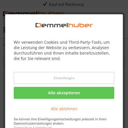
Kauf auf Rechnung
Menü
Wir verwenden Cookies und Third-Party-Tools, um
News
die Leistung der Website zu verbessern, Analysen
durchzuführen und Ihnen Inhalte bereitzustellen,
die für Sie relevant sind.
Filtern
Einstellungen
Demmelhuber: Perfekte Dienstleistungen
für exklusive Produkte
Alle akzeptieren
Von: Nadine Wagner
10.11.23 13:00
Alle ablehnen
Sie können Ihre Einwilligungsentscheidungen jederzeit in Ihren
Datenschutzeinstellungen ändern.
Datenschutz
|
Impressum