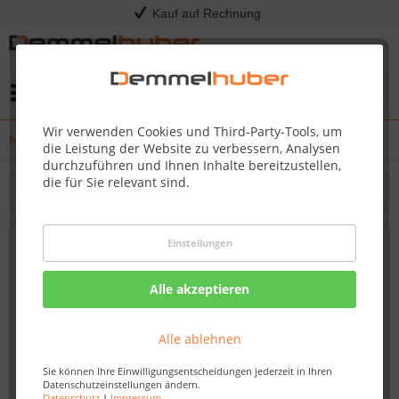
Kauf auf Rechnung
Menü
Wir verwenden Cookies und Third-Party-Tools, um
News
die Leistung der Website zu verbessern, Analysen
durchzuführen und Ihnen Inhalte bereitzustellen,
die für Sie relevant sind.
Filtern
Einstellungen
HOT TUBS & WHIRLPOOLS - Jetzt in
unserer Ausstellung mit LIVE
Alle akzeptieren
Funktionstest!
14.12.23 12:15
Alle ablehnen
Sie können Ihre Einwilligungsentscheidungen jederzeit in Ihren
Datenschutzeinstellungen ändern.
Datenschutz
|
Impressum