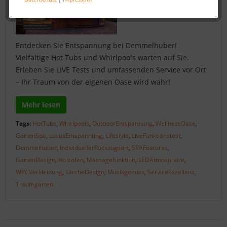
Entdecken Sie Entspannung bei Demmelhuber!
Vielfältige Hot Tubs und Whirlpools warten auf Sie.
Erleben Sie LIVE Tests und umfassenden Service vor Ort
– Ihr Traum von der eigenen Oase wird wahr!
Mehr lesen
Tags:
HotTubs
,
Whirlpools
,
OutdoorEntspannung
,
WellnessOase
,
GartenSpa
,
LuxusEntspannung
,
Lifestyle
,
LiveFunktionstest
,
Demmelhuber
,
IndividuellerRückzugsort
,
SPAFeatures
,
GartenDesign
,
Holzofen
,
Massagefunktion
,
LEDAtmosphäre
,
WPCVerkleidung
,
LärcheDesign
,
Musikgenuss
,
ServiceExzellenz
,
Traumgarten