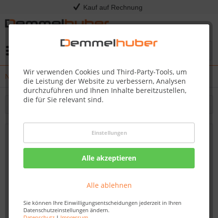
Kauf auf Rechnung
Menü
Wir verwenden Cookies und Third-Party-Tools, um
News
die Leistung der Website zu verbessern, Analysen
durchzuführen und Ihnen Inhalte bereitzustellen,
die für Sie relevant sind.
Filtern
Einstellungen
Vinylboden kaufen zu attraktiven Preisen
bei Demmelhuber in Hainichen – Robust,
Alle akzeptieren
praktisch und stilvoll
Von: Nadine Wagner
15.09.23 13:30
Alle ablehnen
Sie können Ihre Einwilligungsentscheidungen jederzeit in Ihren
Datenschutzeinstellungen ändern.
Datenschutz
|
Impressum