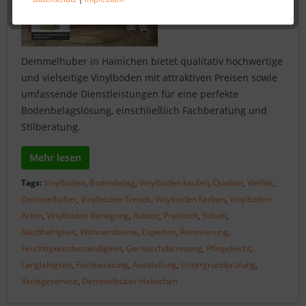
Demmelhuber in Hainichen bietet qualitativ hochwertige
und vielseitige Vinylböden mit attraktiven Preisen sowie
umfassende Dienstleistungen für eine perfekte
Bodenbelagslösung, einschließlich Fachberatung und
Stilberatung.
Mehr lesen
Tags:
Vinylboden
,
Bodenbelag
,
Vinylboden kaufen
,
Qualität
,
Vielfalt
,
Demmelhuber
,
Vinylboden Trends
,
Vinylboden Farben
,
Vinylboden
Arten
,
Vinylboden Verlegung
,
Robust
,
Praktisch
,
Stilvoll
,
Nachhaltigkeit
,
Wohnambiente
,
Experten
,
Renovierung
,
Feuchtigkeitsbeständigkeit
,
Geräuschdämmung
,
Pflegeleicht
,
Langlebigkeit
,
Fachberatung
,
Ausstellung
,
Untergrundprüfung
,
Verlegeservice
,
Demmelhuber Hainichen