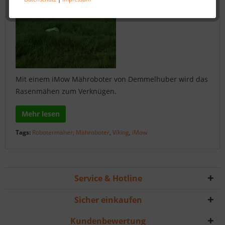
Mit einem iMow Mähroboter von Demmelhuber wird das
Rasenmähen zum Verknügen.
Mehr lesen
Tags:
Robotermäher; Mähroboter
,
Viking
,
iMow
Service & Hotline
Sicher einkaufen
Kundenbewertung