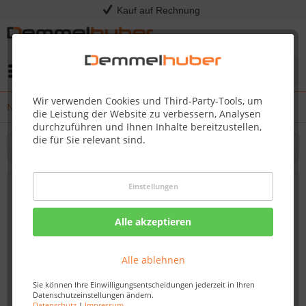
Kauf auf Rechnung
Menü
Wir verwenden Cookies und Third-Party-Tools, um
News
die Leistung der Website zu verbessern, Analysen
durchzuführen und Ihnen Inhalte bereitzustellen,
die für Sie relevant sind.
Filtern
Einstellungen
Neuer Robotermäher in Kriebstein – 1.250
m² weniger Rasenmähen.
Alle akzeptieren
Von: Dirk Kommol
11.05.17 13:15
Alle ablehnen
Sie können Ihre Einwilligungsentscheidungen jederzeit in Ihren
Datenschutzeinstellungen ändern.
Datenschutz
|
Impressum