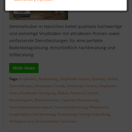
Demmelhuber in Hainichen bietet qualitativ hochwertige
und vielseitige Vinylböden mit attraktiven Preisen sowie
umfassende Dienstleistungen für eine perfekte
Bodenbelagslösung, einschließlich Fachberatung und
Stilberatung.
Mehr lesen
Tags:
Vinylboden
,
Bodenbelag
,
Vinylboden kaufen
,
Qualität
,
Vielfalt
,
Demmelhuber
,
Vinylboden Trends
,
Vinylboden Farben
,
Vinylboden
Arten
,
Vinylboden Verlegung
,
Robust
,
Praktisch
,
Stilvoll
,
Nachhaltigkeit
,
Wohnambiente
,
Experten
,
Renovierung
,
Feuchtigkeitsbeständigkeit
,
Geräuschdämmung
,
Pflegeleicht
,
Langlebigkeit
,
Fachberatung
,
Ausstellung
,
Untergrundprüfung
,
Verlegeservice
,
Demmelhuber Hainichen