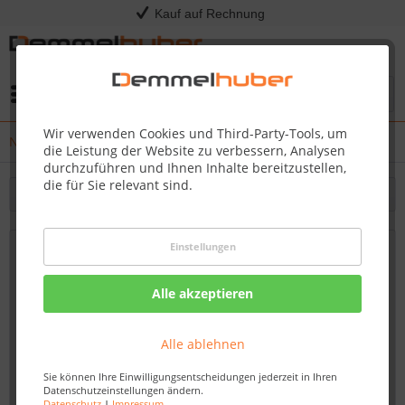
Kauf auf Rechnung
Menü
Wir verwenden Cookies und Third-Party-Tools, um
News
die Leistung der Website zu verbessern, Analysen
durchzuführen und Ihnen Inhalte bereitzustellen,
die für Sie relevant sind.
Filtern
Einstellungen
Vinylboden kaufen zu attraktiven Preisen
bei Demmelhuber in Hainichen – Robust,
Alle akzeptieren
praktisch und stilvoll
Von: Nadine Wagner
15.09.23 13:30
Alle ablehnen
Sie können Ihre Einwilligungsentscheidungen jederzeit in Ihren
Datenschutzeinstellungen ändern.
Datenschutz
|
Impressum