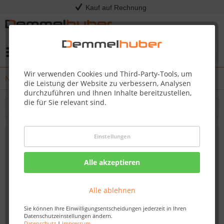
Kauf auf Rechnung
Menü
Wir verwenden Cookies und Third-Party-Tools, um
News
die Leistung der Website zu verbessern, Analysen
durchzuführen und Ihnen Inhalte bereitzustellen,
die für Sie relevant sind.
Filtern
Einstellungen
Vinylboden kaufen zu attraktiven Preisen
bei Demmelhuber in Hainichen – Robust,
Alle akzeptieren
praktisch und stilvoll
Von: Nadine Wagner
15.09.23 13:30
Alle ablehnen
Sie können Ihre Einwilligungsentscheidungen jederzeit in Ihren
Datenschutzeinstellungen ändern.
Datenschutz
|
Impressum