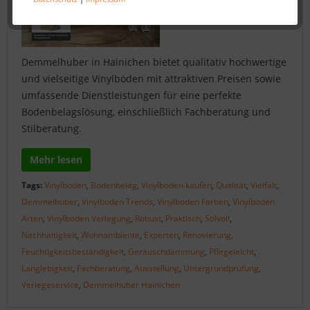
Demmelhuber in Hainichen bietet qualitativ hochwertige
und vielseitige Vinylböden mit attraktiven Preisen sowie
umfassende Dienstleistungen für eine perfekte
Bodenbelagslösung, einschließlich Fachberatung und
Stilberatung.
Mehr lesen
Tags:
Vinylboden
,
Bodenbelag
,
Vinylboden kaufen
,
Qualität
,
Vielfalt
,
Demmelhuber
,
Vinylboden Trends
,
Vinylboden Farben
,
Vinylboden
Arten
,
Vinylboden Verlegung
,
Robust
,
Praktisch
,
Stilvoll
,
Nachhaltigkeit
,
Wohnambiente
,
Experten
,
Renovierung
,
Feuchtigkeitsbeständigkeit
,
Geräuschdämmung
,
Pflegeleicht
,
Langlebigkeit
,
Fachberatung
,
Ausstellung
,
Untergrundprüfung
,
Verlegeservice
,
Demmelhuber Hainichen