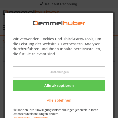
Kauf auf Rechnung
Menü
Wir verwenden Cookies und Third-Party-Tools, um
News
die Leistung der Website zu verbessern, Analysen
durchzuführen und Ihnen Inhalte bereitzustellen,
die für Sie relevant sind.
Filtern
Einstellungen
Innentüren kaufen: Qualität und Design
für jedes Budget - Demmelhuber
Alle akzeptieren
Von: Nadine Wagner
28.09.23 07:45
Alle ablehnen
Sie können Ihre Einwilligungsentscheidungen jederzeit in Ihren
Datenschutzeinstellungen ändern.
Datenschutz
|
Impressum