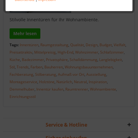
Stilvolle Innentüren für Ihr Wohnambiente.
Mehr lesen
Tags:
Innentüren
,
Raumgestaltung
,
Qualität
,
Design
,
Budget
,
Vielfalt
,
Preisattraktiv
,
Mittelpreisig
,
High-End
,
Wohnzimmer
,
Schlafzimmer
,
Küche
,
Badezimmer
,
Privatsphäre
,
Schalldämmung
,
Langlebigkeit
,
Stil
,
Trends
,
Farben
,
Bauherren
,
Wohnungsbauunternehmen
,
Fachberatung
,
Stilberatung
,
Aufmaß vor Ort
,
Ausstellung
,
Montageservice
,
Holztöne
,
Natürlich
,
Neutral
,
Inspiration
,
Demmelhuber
,
Innentür kaufen
,
Raumtrenner
,
Wohnambiente
,
Einrichtungsstil
Service & Hotline