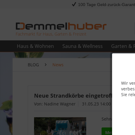
100 Tage Geld-zurück-Garant
Fachmarkt für Haus, Garten & Freizeit
Haus & Wohnen
Sauna & Wellness
Garten & F
BLOG
News
Wir ve
verbes
Sie rel
Neue Strandkörbe eingetroffen – Ent
Von: Nadine Wagner
31.05.23 14:00
Sehnen Sie sich
Mehr lesen