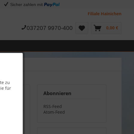
Sicher zahlen mit
Filiale Hainichen
037207 9970-400
0,00 €
te zu
ie für
Abonnieren
RSS-Feed
Atom-Feed