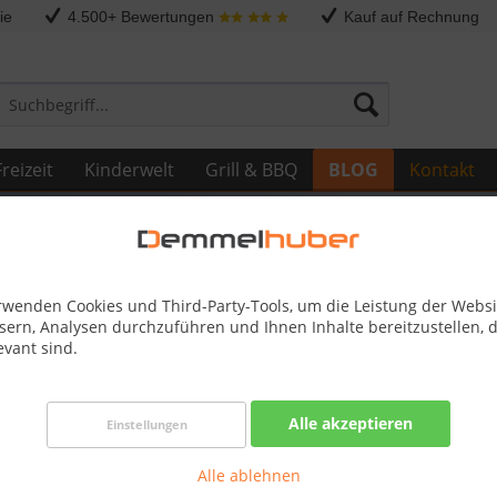
ie
4.500+ Bewertungen
Kauf auf Rechnung
reizeit
Kinderwelt
Grill & BBQ
BLOG
Kontakt
rwenden Cookies und Third-Party-Tools, um die Leistung der Websi
sern, Analysen durchzuführen und Ihnen Inhalte bereitzustellen, d
evant sind.
decken Sie die Vielfalt bei Demmelhuber
Alle akzeptieren
Einstellungen
 nach entspannten Stunden am Strand oder im eigenen Garten?
Alle ablehnen