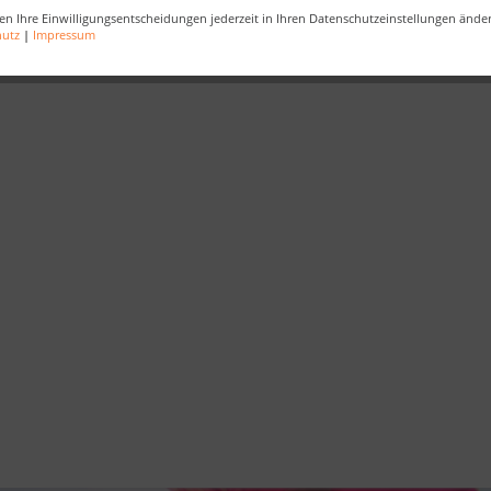
en Ihre Einwilligungsentscheidungen jederzeit in Ihren Datenschutzeinstellungen ände
be
,
Strandkorbliebe
,
Strandkorbzeit
,
Gartenmöbel
,
Holzmöbel
hutz
|
Impressum