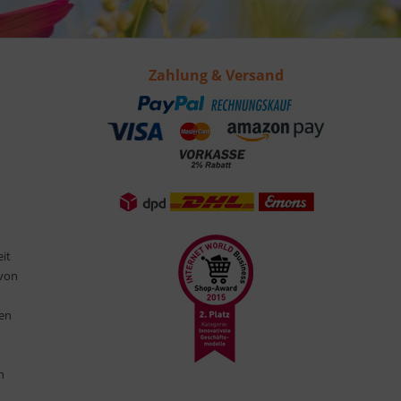
Zahlung & Versand
eit
 von
ten
n