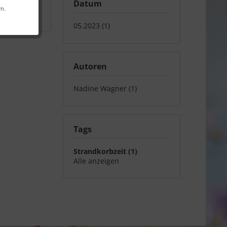
Datum
rn.
05.2023 (1)
Autoren
Nadine Wagner (1)
Tags
Strandkorbzeit (1)
Alle anzeigen