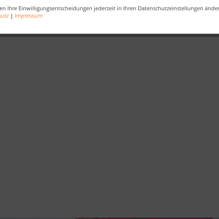
en Ihre Einwilligungsentscheidungen jederzeit in Ihren Datenschutzeinstellungen ände
be
,
Strandkorbliebe
,
Strandkorbzeit
,
Gartenmöbel
,
Holzmöbel
hutz
|
Impressum