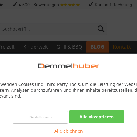
ie
4.500+ Bewertungen
Kauf auf Rechnung
reizeit
Kinderwelt
Grill & BBQ
BLOG
Kontakt
rwenden Cookies und Third-Party-Tools, um die Leistung der Websi
sern, Analysen durchzuführen und Ihnen Inhalte bereitzustellen, d
evant sind.
decken Sie die Vielfalt bei Demmelhuber
Alle akzeptieren
Einstellungen
 nach entspannten Stunden am Strand oder im eigenen Garten?
Alle ablehnen