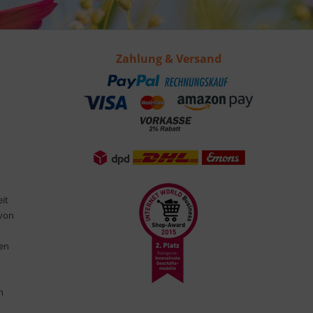
Zahlung & Versand
eit
 von
ten
n