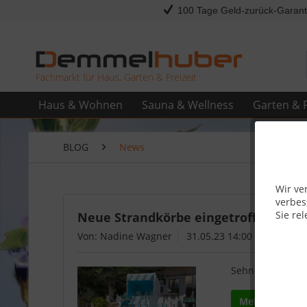
100 Tage Geld-zurück-Garant
Fachmarkt für Haus, Garten & Freizeit
Haus & Wohnen
Sauna & Wellness
Garten & F
BLOG
News
Wir ve
verbes
Sie rel
Neue Strandkörbe eingetroffen – Ent
Von: Nadine Wagner
31.05.23 14:00
Sehnen Sie sich
Mehr lesen