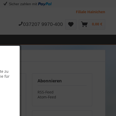
Sicher zahlen mit
Filiale Hainichen
037207 9970-400
0,00 €
te zu
ie für
Abonnieren
RSS-Feed
Atom-Feed