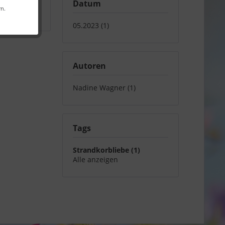
Datum
rn.
05.2023 (1)
Autoren
Nadine Wagner (1)
Tags
Strandkorbliebe (1)
Alle anzeigen