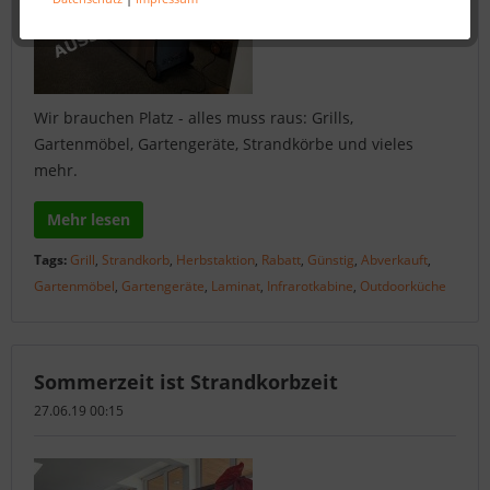
Wir brauchen Platz - alles muss raus: Grills,
Gartenmöbel, Gartengeräte, Strandkörbe und vieles
mehr.
Mehr lesen
Tags:
Grill
,
Strandkorb
,
Herbstaktion
,
Rabatt
,
Günstig
,
Abverkauft
,
Gartenmöbel
,
Gartengeräte
,
Laminat
,
Infrarotkabine
,
Outdoorküche
Sommerzeit ist Strandkorbzeit
27.06.19 00:15