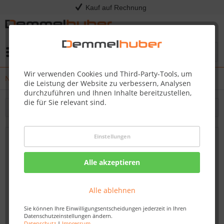
Kauf auf Rechnung
Menü
Wir verwenden Cookies und Third-Party-Tools, um
News
die Leistung der Website zu verbessern, Analysen
durchzuführen und Ihnen Inhalte bereitzustellen,
die für Sie relevant sind.
Filtern
Einstellungen
FAQ - Kinderspielturm aus Holz für den
eigenen Garten
Alle akzeptieren
Von: Nadine Wagner
31.03.23 10:00
Alle ablehnen
Sie können Ihre Einwilligungsentscheidungen jederzeit in Ihren
Datenschutzeinstellungen ändern.
Datenschutz
|
Impressum