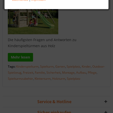
Die häufigsten Fragen und Antworten zu
Kinderspieltürmen aus Holz
Mehr lesen
Tags:
Kinderspielturm
,
Spielturm
,
Garten
,
Spielplatz
,
Kinder
,
Outdoor-
Spielzeug
,
Freizeit
,
Familie
,
Sicherheit
,
Montage
,
Aufbau
,
Pflege
,
Spielturmzubehör
,
Kletterturm
,
Holzturm
,
Spielplatz
Service & Hotline
Sicher einkaufen