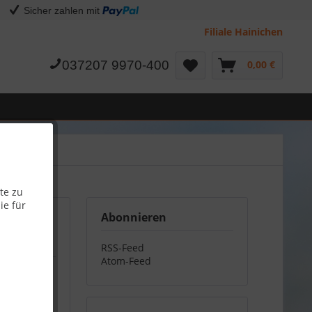
Sicher zahlen mit
Filiale Hainichen
037207 9970-400
0,00 €
te zu
ie für
Abonnieren
RSS-Feed
Atom-Feed