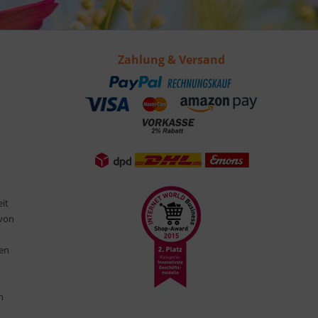
Zahlung & Versand
eit
 von
ten
n