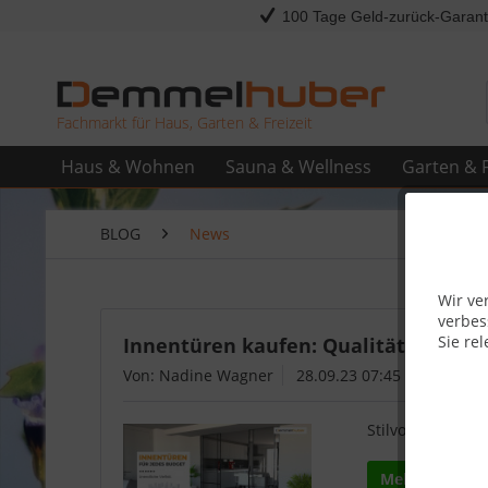
100 Tage Geld-zurück-Garant
Fachmarkt für Haus, Garten & Freizeit
Haus & Wohnen
Sauna & Wellness
Garten & F
BLOG
News
Wir ve
verbes
Sie rel
Innentüren kaufen: Qualität und De
Von: Nadine Wagner
28.09.23 07:45
Stilvolle Innent
Mehr lesen