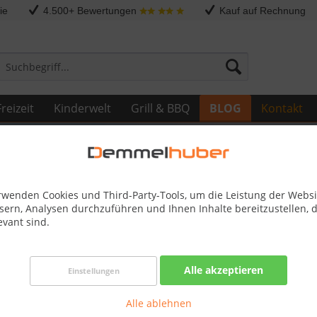
ie
4.500+ Bewertungen
Kauf auf Rechnung
reizeit
Kinderwelt
Grill & BBQ
BLOG
Kontakt
rwenden Cookies und Third-Party-Tools, um die Leistung der Websi
sern, Analysen durchzuführen und Ihnen Inhalte bereitzustellen, d
evant sind.
sign für jedes Budget - Demmelhuber
Alle akzeptieren
Einstellungen
üren für Ihr Wohnambiente.
Alle ablehnen