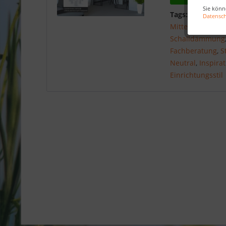
Sie könn
Tags:
Innentüre
Datensc
Mittelpreisig
,
Hi
Schalldämmung
Fachberatung
,
S
Neutral
,
Inspira
Einrichtungsstil