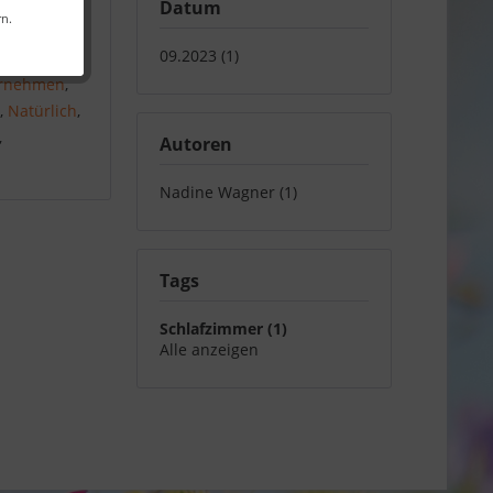
Datum
rn.
09.2023 (1)
häre
,
rnehmen
,
e
,
Natürlich
,
,
Autoren
Nadine Wagner (1)
Tags
Schlafzimmer (1)
Alle anzeigen