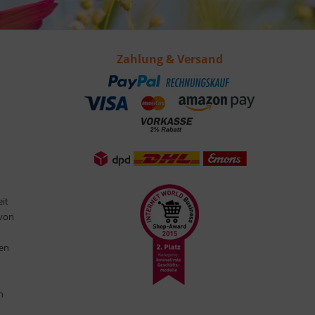
Zahlung & Versand
eit
 von
ten
n