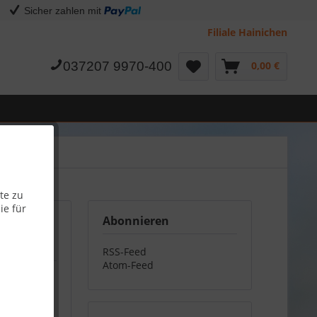
Sicher zahlen mit
Filiale Hainichen
037207 9970-400
0,00 €
te zu
ie für
Abonnieren
RSS-Feed
Atom-Feed
eren.