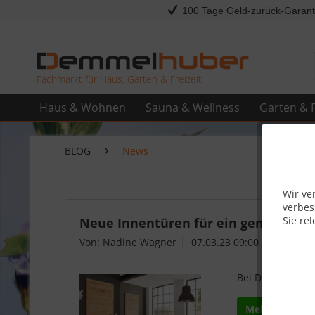
100 Tage Geld-zurück-Garant
Fachmarkt für Haus, Garten & Freizeit
Haus & Wohnen
Sauna & Wellness
Garten & F
BLOG
News
Wir ve
verbes
Sie rel
Neue Innentüren für ein gemütliche
Von: Nadine Wagner
07.03.23 09:00
Bei Demmelhuber 
Mehr lesen