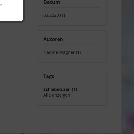
Datum
rn.
iler
,
03.2023 (1)
Autoren
Nadine Wagner (1)
Tags
Schiebetüren (1)
Alle anzeigen