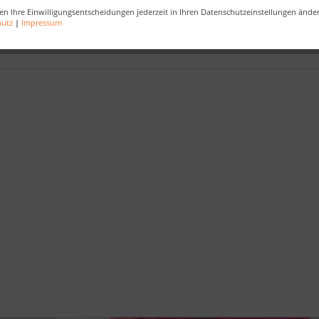
en Ihre Einwilligungsentscheidungen jederzeit in Ihren Datenschutzeinstellungen ände
entüren
,
Zimmertüren
,
Glastüren
,
Holztüren
,
Schiebetüren
,
Raumte
hutz
|
Impressum
iffe
,
Schallschutztüren
,
Brandschutztüren