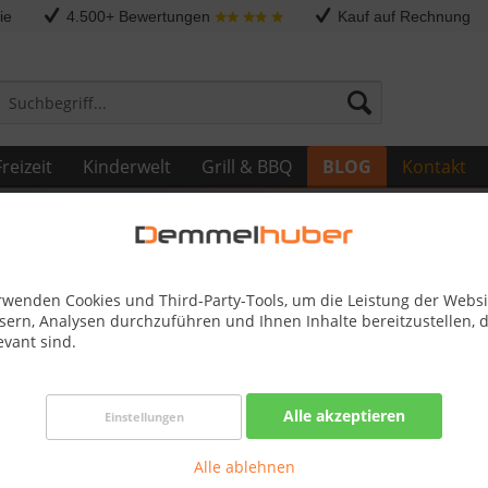
ie
4.500+ Bewertungen
Kauf auf Rechnung
reizeit
Kinderwelt
Grill & BBQ
BLOG
Kontakt
rwenden Cookies und Third-Party-Tools, um die Leistung der Websi
sern, Analysen durchzuführen und Ihnen Inhalte bereitzustellen, d
evant sind.
s Zuhause – Entdecken Sie unsere große Auswahl!
Alle akzeptieren
Einstellungen
finden sie aktuelle Trends und Klassiker. Lassen Sie sich inspiri
Alle ablehnen