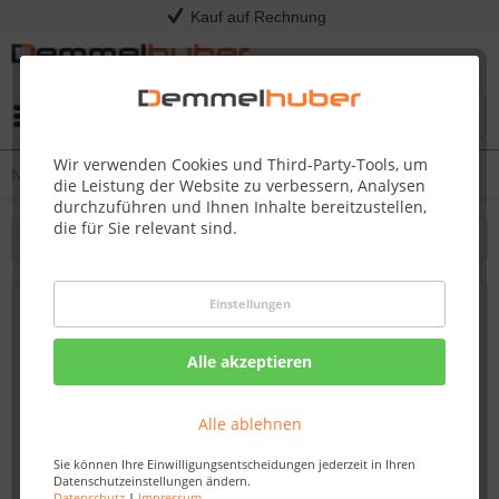
Kauf auf Rechnung
Menü
Wir verwenden Cookies und Third-Party-Tools, um
News
die Leistung der Website zu verbessern, Analysen
durchzuführen und Ihnen Inhalte bereitzustellen,
die für Sie relevant sind.
Filtern
Einstellungen
Neue Innentüren für ein gemütliches
Zuhause – Entdecken Sie unsere große
Alle akzeptieren
Auswahl!
Von: Nadine Wagner
07.03.23 09:00
Alle ablehnen
Sie können Ihre Einwilligungsentscheidungen jederzeit in Ihren
Datenschutzeinstellungen ändern.
Datenschutz
|
Impressum