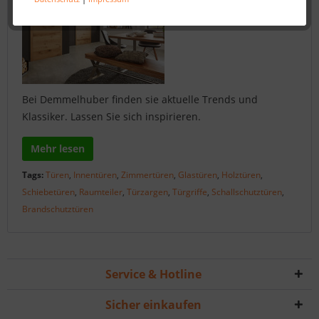
Bei Demmelhuber finden sie aktuelle Trends und
Klassiker. Lassen Sie sich inspirieren.
Mehr lesen
Tags:
Türen
,
Innentüren
,
Zimmertüren
,
Glastüren
,
Holztüren
,
Schiebetüren
,
Raumteiler
,
Türzargen
,
Türgriffe
,
Schallschutztüren
,
Brandschutztüren
Service & Hotline
Sicher einkaufen