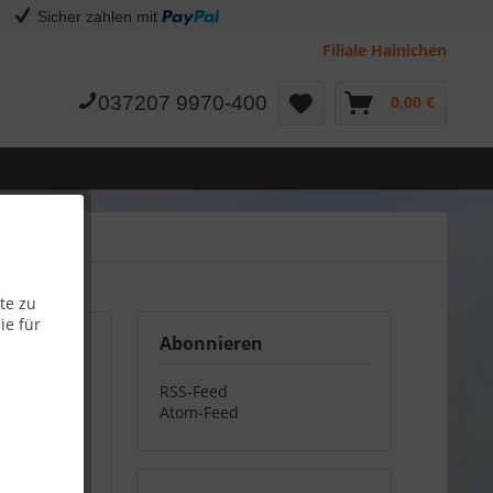
Sicher zahlen mit
Filiale Hainichen
037207 9970-400
0,00 €
te zu
ie für
Abonnieren
RSS-Feed
Atom-Feed
gen.