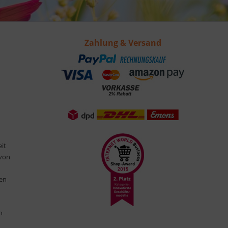
Zahlung & Versand
eit
 von
ten
n