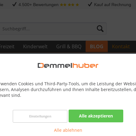
ie
4.500+ Bewertungen
Kauf auf Rechnung
reizeit
Kinderwelt
Grill & BBQ
BLOG
Kontakt
rwenden Cookies und Third-Party-Tools, um die Leistung der Websi
sern, Analysen durchzuführen und Ihnen Inhalte bereitzustellen, d
evant sind.
 1.250 m² weniger Rasenmähen.
Alle akzeptieren
Einstellungen
 Mähroboter von Demmelhuber wird das Rasenmähen zum Verknü
Alle ablehnen