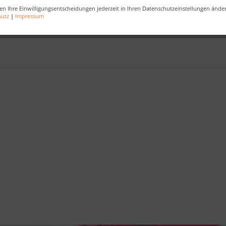
en Ihre Einwilligungsentscheidungen jederzeit in Ihren Datenschutzeinstellungen ände
her; Mähroboter
,
Viking
,
iMow
hutz
|
Impressum