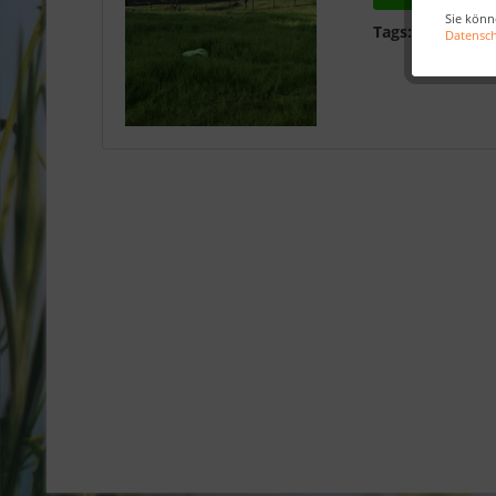
Sie könn
Tags:
Robotermä
Datensc