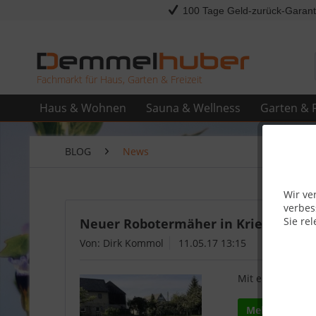
100 Tage Geld-zurück-Garant
Fachmarkt für Haus, Garten & Freizeit
Haus & Wohnen
Sauna & Wellness
Garten & F
BLOG
News
Wir ve
verbes
Sie rel
Neuer Robotermäher in Kriebstein –
Von: Dirk Kommol
11.05.17 13:15
Mit einem iMow
Mehr lesen