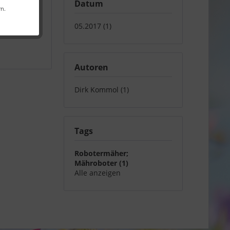
Datum
rn.
05.2017 (1)
Autoren
Dirk Kommol (1)
Tags
Robotermäher;
Mähroboter (1)
Alle anzeigen