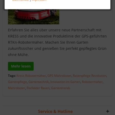
Erfahren Sie alles über unsere neue Partnerschaft mit
KRESS und die innovative Produktlinie der GPS-geführten
RTKn-Robotermäher. Machen Sie Ihren Garten
zukunftssicher und genießen Sie perfekt gepflegtes Grün
ohne Mühe.
Mehr lesen
Tags:
Kress Robotermäher
,
GPS Mähroboter
,
Rasenpflege Revolution
,
Gartenpflege
,
Gartentechnik
,
Innovation im Garten
,
Robotermäher
,
Mähroboter
,
Perfekter Rasen
,
Gartentrends
Service & Hotline