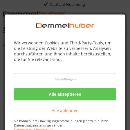
Kauf auf Rechnung
Menü
Wir verwenden Cookies und Third-Party-Tools, um
News
die Leistung der Website zu verbessern, Analysen
durchzuführen und Ihnen Inhalte bereitzustellen,
die für Sie relevant sind.
Filtern
Einstellungen
Entdecken Sie die Zukunft der
Rasenpflege: GPS-geführte KRESS RTKn-
Alle akzeptieren
Robotermäher!
Von: Dirk Kommol
18.04.23 13:15
Alle ablehnen
Sie können Ihre Einwilligungsentscheidungen jederzeit in Ihren
Datenschutzeinstellungen ändern.
Datenschutz
|
Impressum