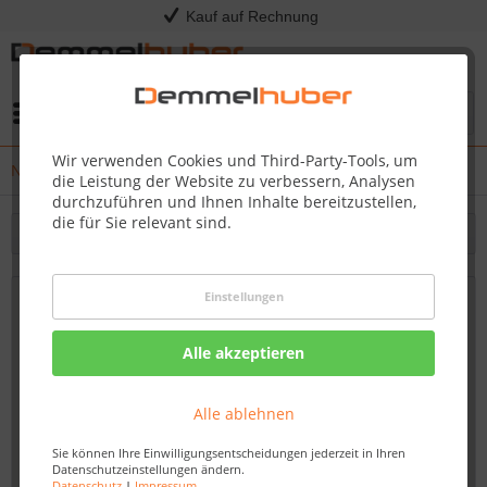
Kauf auf Rechnung
Menü
Wir verwenden Cookies und Third-Party-Tools, um
News
die Leistung der Website zu verbessern, Analysen
durchzuführen und Ihnen Inhalte bereitzustellen,
die für Sie relevant sind.
Filtern
Einstellungen
Vinylboden kaufen zu attraktiven Preisen
bei Demmelhuber in Hainichen – Robust,
Alle akzeptieren
praktisch und stilvoll
Von: Nadine Wagner
15.09.23 13:30
Alle ablehnen
Sie können Ihre Einwilligungsentscheidungen jederzeit in Ihren
Datenschutzeinstellungen ändern.
Datenschutz
|
Impressum