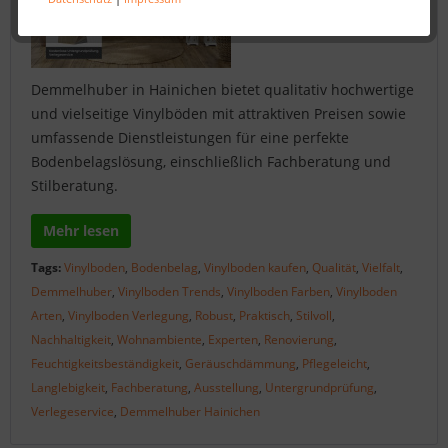
Demmelhuber in Hainichen bietet qualitativ hochwertige
und vielseitige Vinylböden mit attraktiven Preisen sowie
umfassende Dienstleistungen für eine perfekte
Bodenbelagslösung, einschließlich Fachberatung und
Stilberatung.
Mehr lesen
Tags:
Vinylboden
,
Bodenbelag
,
Vinylboden kaufen
,
Qualität
,
Vielfalt
,
Demmelhuber
,
Vinylboden Trends
,
Vinylboden Farben
,
Vinylboden
Arten
,
Vinylboden Verlegung
,
Robust
,
Praktisch
,
Stilvoll
,
Nachhaltigkeit
,
Wohnambiente
,
Experten
,
Renovierung
,
Feuchtigkeitsbeständigkeit
,
Geräuschdämmung
,
Pflegeleicht
,
Langlebigkeit
,
Fachberatung
,
Ausstellung
,
Untergrundprüfung
,
Verlegeservice
,
Demmelhuber Hainichen