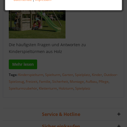
Die häufigsten Fragen und Antworten zu
Kinderspieltürmen aus Holz
Mehr lesen
Tags:
Kinderspielturm
,
Spielturm
,
Garten
,
Spielplatz
,
Kinder
,
Outdoor-
Spielzeug
,
Freizeit
,
Familie
,
Sicherheit
,
Montage
,
Aufbau
,
Pflege
,
Spielturmzubehör
,
Kletterturm
,
Holzturm
,
Spielplatz
Service & Hotline
Sicher einkaufen