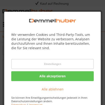
Kauf auf Rechnung
Menü
Wir verwenden Cookies und Third-Party-Tools, um
News
die Leistung der Website zu verbessern, Analysen
durchzuführen und Ihnen Inhalte bereitzustellen,
die für Sie relevant sind.
Filtern
Einstellungen
FAQ - Kinderspielturm aus Holz für den
eigenen Garten
Alle akzeptieren
Von: Nadine Wagner
31.03.23 10:00
Alle ablehnen
Sie können Ihre Einwilligungsentscheidungen jederzeit in Ihren
Datenschutzeinstellungen ändern.
Datenschutz
|
Impressum