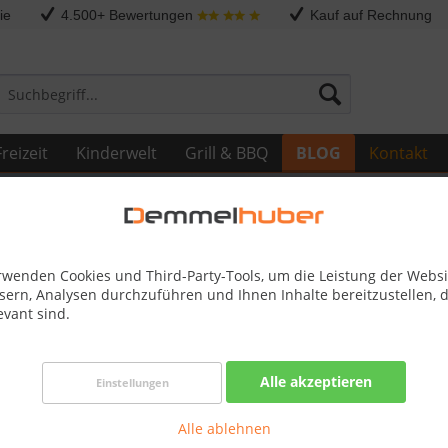
ie
4.500+ Bewertungen
Kauf auf Rechnung
reizeit
Kinderwelt
Grill & BBQ
BLOG
Kontakt
rwenden Cookies und Third-Party-Tools, um die Leistung der Websi
sern, Analysen durchzuführen und Ihnen Inhalte bereitzustellen, d
evant sind.
Vision, Unser Handwerk - Maßgeschneiderte
Alle akzeptieren
Einstellungen
hren Traumraum - Jetzt entdecken und weiterlesen!
Alle ablehnen