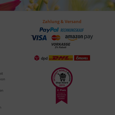
Zahlung & Versand
eit
 von
ten
n