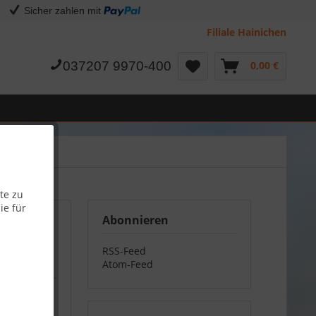
Sicher zahlen mit
Filiale Hainichen
037207 9970-400
0,00 €
te zu
ie für
Abonnieren
RSS-Feed
Atom-Feed