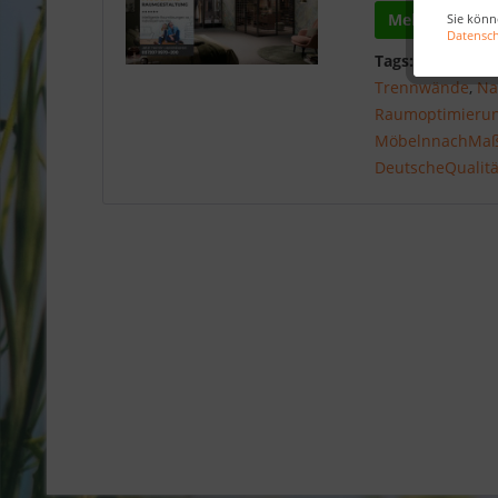
Mehr lesen
Sie könn
Datensc
Tags:
Maßgesch
Trennwände
,
Na
Raumoptimieru
MöbelnnachMa
DeutscheQualitä