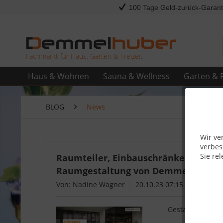
100 Tage Geld-zurück-Garant
Fachmarkt für Haus, Garten & Freizeit
Haus & Wohnen
Sauna & Wellness
Garten & F
BLOG
News
Wir ve
verbes
Sie rel
Raumteiler, Einbauschränke - Ihre 
Raumgestaltung von Demmelhuber
Von: Nadine Wagner
20.10.23 07:15
Gestalten Sie I