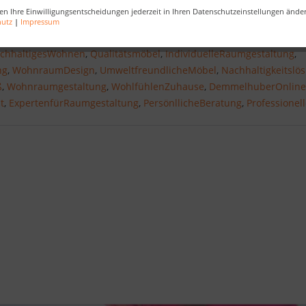
en Ihre Einwilligungsentscheidungen jederzeit in Ihren Datenschutzeinstellungen ände
hutz
|
Impressum
neiderteMöbel
,
Einbauschränke
,
BegehbareKleiderschränke
,
Raumt
chhaltigesWohnen
,
Qualitätsmöbel
,
IndividuelleRaumgestaltung
,
ng
,
WohnraumDesign
,
UmweltfreundlicheMöbel
,
Nachhaltigkeitslö
ß
,
Wohnraumgestaltung
,
WohlfühlenZuhause
,
DemmelhuberOnline
t
,
ExpertenfürRaumgestaltung
,
PersönllicheBeratung
,
Professione