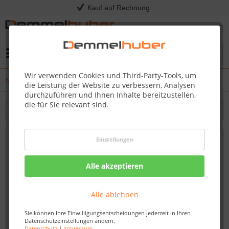
Kauf auf Rechnung
Menü
Wir verwenden Cookies und Third-Party-Tools, um
News
die Leistung der Website zu verbessern, Analysen
durchzuführen und Ihnen Inhalte bereitzustellen,
die für Sie relevant sind.
Filtern
Einstellungen
Exklusive Outdoor-Küchen bei
Demmelhuber: Entdecken Sie Ihr
Alle akzeptieren
Traumküchenparadies!
Von: Dirk Kommol
21.04.23 14:30
Alle ablehnen
Sie können Ihre Einwilligungsentscheidungen jederzeit in Ihren
Datenschutzeinstellungen ändern.
Datenschutz
|
Impressum