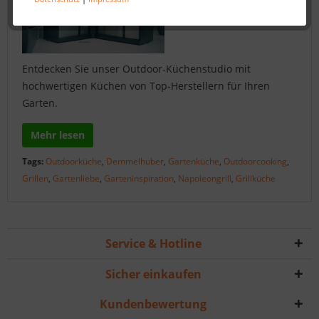
Entdecken Sie unser Outdoor-Küchenstudio mit
hochwertigen Küchen von Top-Herstellern für Ihren
Garten.
Mehr lesen
Tags:
Outdoorküche
,
Demmelhuber
,
Gartenküche
,
Outdoorcooking
,
Grillen
,
Gartenliebe
,
Garteninspiration
,
Napoleongrill
,
Grillküche
Service & Hotline
Sicher einkaufen
Kundenbewertung