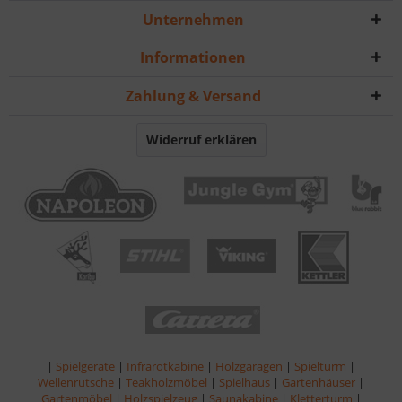
Unternehmen
Informationen
Zahlung & Versand
Widerruf erklären
|
Spielgeräte
|
Infrarotkabine
|
Holzgaragen
|
Spielturm
|
Wellenrutsche
|
Teakholzmöbel
|
Spielhaus
|
Gartenhäuser
|
Gartenmöbel
|
Holzspielzeug
|
Saunakabine
|
Kletterturm
|