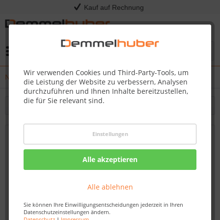
Kauf auf Rechnung
Menü
Wir verwenden Cookies und Third-Party-Tools, um
News
die Leistung der Website zu verbessern, Analysen
durchzuführen und Ihnen Inhalte bereitzustellen,
die für Sie relevant sind.
Filtern
Einstellungen
Innentüren kaufen: Qualität und Design
für jedes Budget - Demmelhuber
Alle akzeptieren
Von: Nadine Wagner
28.09.23 07:45
Alle ablehnen
Sie können Ihre Einwilligungsentscheidungen jederzeit in Ihren
Datenschutzeinstellungen ändern.
Datenschutz
|
Impressum