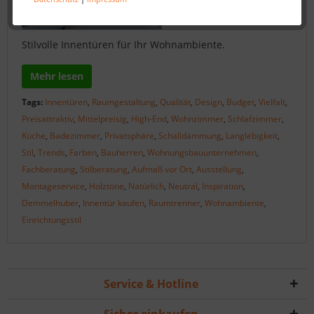
Stilvolle Innentüren für Ihr Wohnambiente.
Mehr lesen
Tags:
Innentüren
,
Raumgestaltung
,
Qualität
,
Design
,
Budget
,
Vielfalt
,
Preisattraktiv
,
Mittelpreisig
,
High-End
,
Wohnzimmer
,
Schlafzimmer
,
Küche
,
Badezimmer
,
Privatsphäre
,
Schalldämmung
,
Langlebigkeit
,
Stil
,
Trends
,
Farben
,
Bauherren
,
Wohnungsbauunternehmen
,
Fachberatung
,
Stilberatung
,
Aufmaß vor Ort
,
Ausstellung
,
Montageservice
,
Holztöne
,
Natürlich
,
Neutral
,
Inspiration
,
Demmelhuber
,
Innentür kaufen
,
Raumtrenner
,
Wohnambiente
,
Einrichtungsstil
Service & Hotline