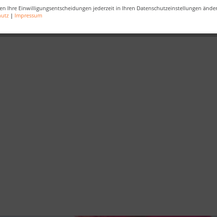
en Ihre Einwilligungsentscheidungen jederzeit in Ihren Datenschutzeinstellungen ände
wünsche
,
Guten Rutsch
,
2024
,
Glück
,
Gesundheit
hutz
|
Impressum