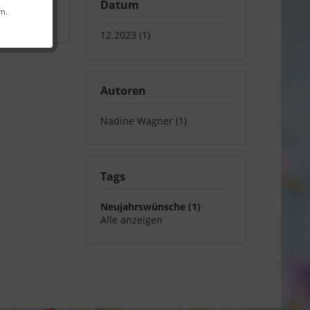
Datum
rn.
12.2023 (1)
Autoren
Nadine Wagner (1)
Tags
Neujahrswünsche (1)
Alle anzeigen