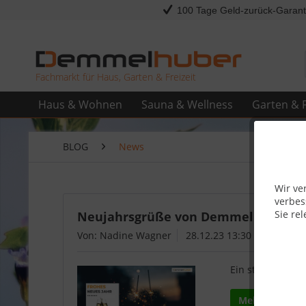
100 Tage Geld-zurück-Garant
Fachmarkt für Haus, Garten & Freizeit
Haus & Wohnen
Sauna & Wellness
Garten & F
BLOG
News
Wir ve
verbes
Sie rel
Neujahrsgrüße von Demmelhuber: Ein
Von: Nadine Wagner
28.12.23 13:30
Ein strahlender 
Mehr lesen