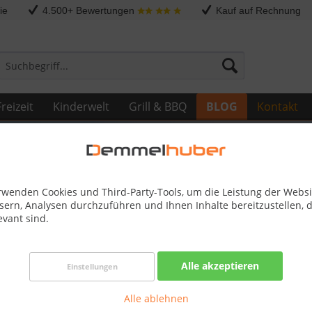
ie
4.500+ Bewertungen
Kauf auf Rechnung
reizeit
Kinderwelt
Grill & BBQ
BLOG
Kontakt
rwenden Cookies und Third-Party-Tools, um die Leistung der Websi
sern, Analysen durchzuführen und Ihnen Inhalte bereitzustellen, d
evant sind.
 gesundes und glückliches 2024!
Alle akzeptieren
Einstellungen
Start ins Neue Jahr mit herzlichen Wünschen!
Alle ablehnen