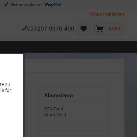
Sicher zahlen mit
Filiale Hainichen
037207 9970-400
0,00 €
te zu
ie für
Abonnieren
RSS-Feed
Atom-Feed