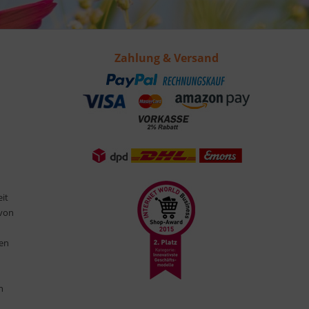
Zahlung & Versand
eit
 von
ten
n