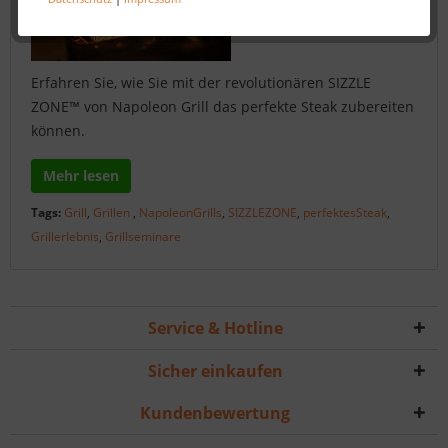
Erfahren Sie, wie Sie mit der revolutionären SIZZLE
ZONE™ von Napoleon Grill das perfekte Steak zubereiten
können.
Mehr lesen
Tags:
Grill
,
Grillen
,
NapoleonGrills
,
SIZZLEZONE
,
perfektesSteak
,
Grillerlebnis
,
Grillseminare
Service & Hotline
Sicher einkaufen
Kundenbewertung