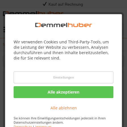
Kauf auf Rechnung
Menü
Wir verwenden Cookies und Third-Party-Tools, um
News
die Leistung der Website zu verbessern, Analysen
durchzuführen und Ihnen Inhalte bereitzustellen,
die für Sie relevant sind.
Filtern
Einstellungen
Das perfekte Steak mit der SIZZLE ZONE™
von Napoleon Grills
Alle akzeptieren
Von: Nadine Wagner
30.06.23 08:30
Alle ablehnen
Sie können Ihre Einwilligungsentscheidungen jederzeit in Ihren
Datenschutzeinstellungen ändern.
Datenschutz
|
Impressum