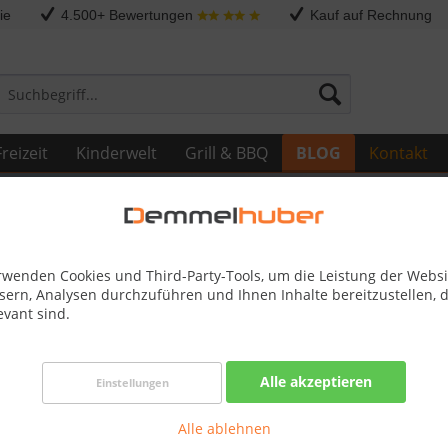
ie
4.500+ Bewertungen
Kauf auf Rechnung
reizeit
Kinderwelt
Grill & BBQ
BLOG
Kontakt
rwenden Cookies und Third-Party-Tools, um die Leistung der Websi
sern, Analysen durchzuführen und Ihnen Inhalte bereitzustellen, d
evant sind.
ngen für exklusive Produkte
Alle akzeptieren
Einstellungen
ce für anspruchsvolle Produkte
Alle ablehnen