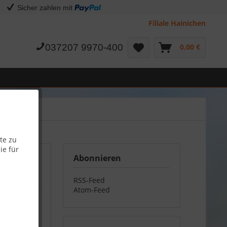
Sicher zahlen mit
Filiale Hainichen
037207 9970-400
0,00 €
te zu
ie für
Abonnieren
RSS-Feed
Atom-Feed