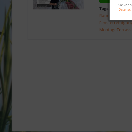
Sie könn
Tags:
Dienstleis
Datensc
Raumgestaltun
Fensterreinigun
MontageTerrass