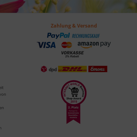
Zahlung & Versand
eit
 von
ten
n