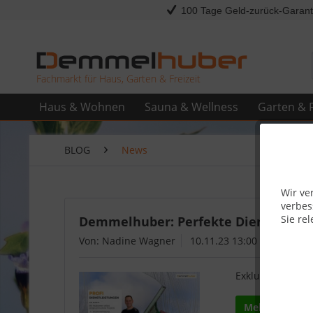
100 Tage Geld-zurück-Garant
Fachmarkt für Haus, Garten & Freizeit
Haus & Wohnen
Sauna & Wellness
Garten & F
BLOG
News
Wir ve
verbes
Sie rel
Demmelhuber: Perfekte Dienstleistu
Von: Nadine Wagner
10.11.23 13:00
Exklusiver Servi
Mehr lesen