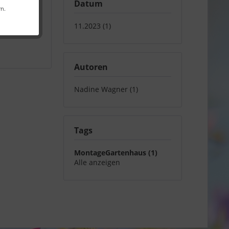
Datum
rn.
r Service
,
11.2023 (1)
e
,
Autoren
Nadine Wagner (1)
Tags
MontageGartenhaus (1)
Alle anzeigen