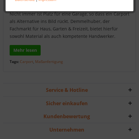
Nicht immer ist Platz für eine Garage, so dass ein Carport
als Alternative ins Bild rückt. Demmelhuber, der
Fachmarkt für Haus, Garten & Freizeit, bietet hierfür
sowohl Material als auch kompetente Handwerker.
Mehr lesen
Tags:
Carport
,
Maßanfertigung
Service & Hotline
Sicher einkaufen
Kundenbewertung
Unternehmen