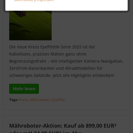
Die neue Kress EyePilot®-Serie 2025 ist da!
Kabelloses, präzises Mähen ganz ohne
Begrenzungsdraht – mit intelligenter Kamera-Navigation,
ZeroTrim-Rasenkanten und Allradmodellen für
schwieriges Gelände. Jetzt alle Highlights entdecken!
Mehr lesen
Tags:
Kress
,
Mähroboter
,
EyePilot
Mähroboter-Aktion: Kauf ab 899,00 EUR²