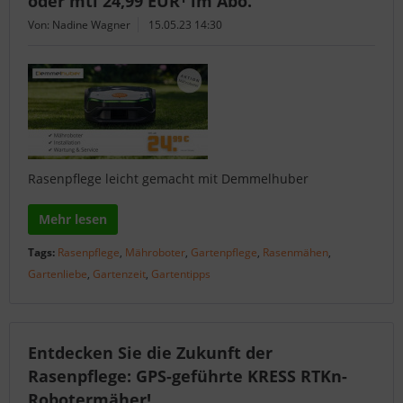
oder mtl 24,99 EUR¹ im Abo.
Von: Nadine Wagner
15.05.23 14:30
Rasenpflege leicht gemacht mit Demmelhuber
Mehr lesen
Tags:
Rasenpflege
,
Mähroboter
,
Gartenpflege
,
Rasenmähen
,
Gartenliebe
,
Gartenzeit
,
Gartentipps
Entdecken Sie die Zukunft der
Rasenpflege: GPS-geführte KRESS RTKn-
Robotermäher!