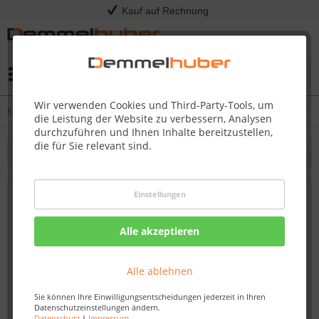
Kauf auf Rechnung
Menü
Wir verwenden Cookies und Third-Party-Tools, um
News
die Leistung der Website zu verbessern, Analysen
durchzuführen und Ihnen Inhalte bereitzustellen,
die für Sie relevant sind.
Filtern
Einstellungen
Kress EyePilot® und Allrad-RTK 4x4 – Die
neue Mähroboter-Generation
Alle akzeptieren
Von: Dirk Kommol
24.06.25 00:15
Alle ablehnen
Sie können Ihre Einwilligungsentscheidungen jederzeit in Ihren
Datenschutzeinstellungen ändern.
Datenschutz
|
Impressum