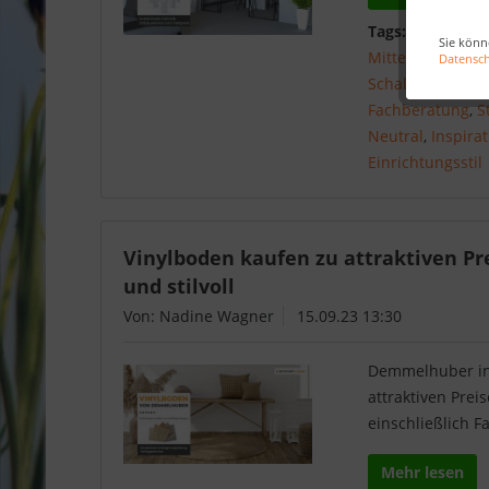
Tags:
Innentüre
Sie könn
Mittelpreisig
,
Hi
Datensc
Schalldämmung
Fachberatung
,
S
Neutral
,
Inspira
Einrichtungsstil
Vinylboden kaufen zu attraktiven Pr
und stilvoll
Von: Nadine Wagner
15.09.23 13:30
Demmelhuber in 
attraktiven Pre
einschließlich 
Mehr lesen