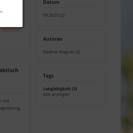
Datum
rn.
09.2023 (2)
häre
,
rnehmen
,
e
,
Natürlich
,
,
Autoren
Nadine Wagner (2)
aktisch
Tags
Langlebigkeit (2)
Alle anzeigen
n mit
lagslösung,