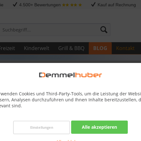
ie
4.500+ Bewertungen
Kauf auf Rechnung
reizeit
Kinderwelt
Grill & BBQ
BLOG
Kontakt
rwenden Cookies und Third-Party-Tools, um die Leistung der Websi
sign für jedes Budget - Demmelhuber
sern, Analysen durchzuführen und Ihnen Inhalte bereitzustellen, d
evant sind.
üren für Ihr Wohnambiente.
Alle akzeptieren
Einstellungen