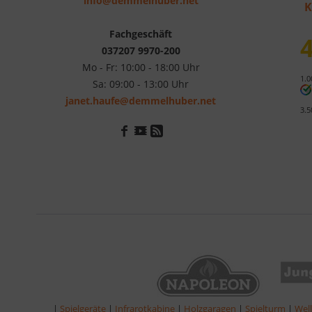
info@demmelhuber.net
K
Fachgeschäft
4
037207 9970-200
Mo - Fr: 10:00 - 18:00 Uhr
1.0
Sa: 09:00 - 13:00 Uhr
janet.haufe@demmelhuber.net
3.5
|
Spielgeräte
|
Infrarotkabine
|
Holzgaragen
|
Spielturm
|
Wel