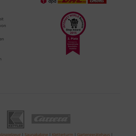
eit
 von
ten
n
lzspielzeug
|
Saunakabine
|
Kletterturm
|
Gartengerätehaus
|