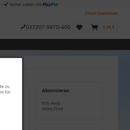
Sicher zahlen mit
Filiale Hainichen
037207 9970-400
0,00 €
te zu
Abonnieren
ie für
RSS-Feed
Atom-Feed