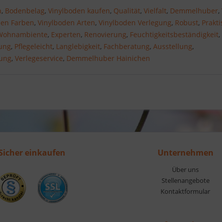
n
,
Bodenbelag
,
Vinylboden kaufen
,
Qualität
,
Vielfalt
,
Demmelhuber
,
den Farben
,
Vinylboden Arten
,
Vinylboden Verlegung
,
Robust
,
Prakti
Wohnambiente
,
Experten
,
Renovierung
,
Feuchtigkeitsbeständigkeit
,
ung
,
Pflegeleicht
,
Langlebigkeit
,
Fachberatung
,
Ausstellung
,
ung
,
Verlegeservice
,
Demmelhuber Hainichen
Sicher einkaufen
Unternehmen
Über uns
Stellenangebote
Kontaktformular