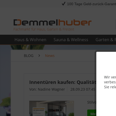
100 Tage Geld-zurück-Garant
Fachmarkt für Haus, Garten & Freizeit
Haus & Wohnen
Sauna & Wellness
Garten & F
BLOG
News
Wir ve
Innentüren kaufen: Qualität und De
verbes
Sie rel
Von: Nadine Wagner
28.09.23 07:45
Stilvolle Innent
Mehr lesen