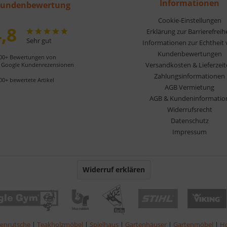
Informationen
undenbewertung
Cookie-Einstellungen
,8
Erklärung zur Barrierefreih
Sehr gut
Informationen zur Echtheit
Kundenbewertungen
00+ Bewertungen von
Versandkosten & Lieferzei
Google Kundenrezensionen
Zahlungsinformationen
00+ bewertete Artikel
AGB Vermietung
AGB & Kundeninformatio
Widerrufsrecht
Datenschutz
Impressum
Widerruf erklären
lenrutsche
|
Teakholzmöbel
|
Spielhaus
|
Gartenhäuser
|
Gartenmöbel
|
Ho