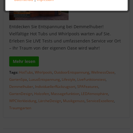
Entdecken Sie Entspannung bei Demmelhuber!
Vielfältige Hot Tubs und Whirlpools warten auf Sie.
Erleben Sie LIVE Tests und umfassenden Service vor Ort
– Ihr Traum von der eigenen Oase wird wahr!
Mehr lesen
Tags:
HotTubs
,
Whirlpools
,
OutdoorEntspannung
,
WellnessOase
,
GartenSpa
,
LuxusEntspannung
,
Lifestyle
,
LiveFunktionstest
,
Demmelhuber
,
IndividuellerRückzugsort
,
SPAFeatures
,
GartenDesign
,
Holzofen
,
Massagefunktion
,
LEDAtmosphäre
,
WPCVerkleidung
,
LärcheDesign
,
Musikgenuss
,
ServiceExzellenz
,
Traumgarten