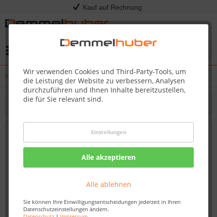
Kauf auf Rechnung
Menü
Wir verwenden Cookies und Third-Party-Tools, um
News
die Leistung der Website zu verbessern, Analysen
durchzuführen und Ihnen Inhalte bereitzustellen,
die für Sie relevant sind.
Filtern
Einstellungen
HOT TUBS & WHIRLPOOLS - Jetzt in
unserer Ausstellung mit LIVE
Alle akzeptieren
Funktionstest!
14.12.23 12:15
Alle ablehnen
Sie können Ihre Einwilligungsentscheidungen jederzeit in Ihren
Datenschutzeinstellungen ändern.
Datenschutz
|
Impressum