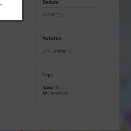
Datum
rn.
06.2025 (1)
Autoren
Dirk Kommol (1)
Tags
Kress (1)
Alle anzeigen