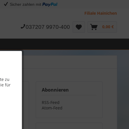
Sicher zahlen mit
Filiale Hainichen
037207 9970-400
0,00 €
te zu
ie für
Abonnieren
RSS-Feed
Atom-Feed
ra-
zt alle