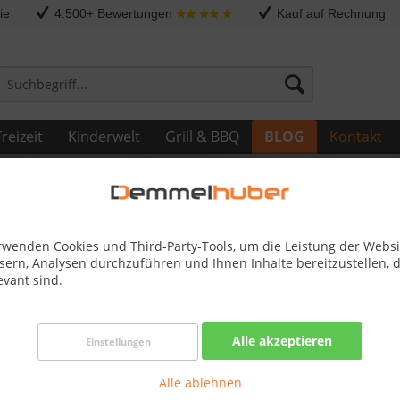
ie
4.500+ Bewertungen
Kauf auf Rechnung
reizeit
Kinderwelt
Grill & BBQ
BLOG
Kontakt
rwenden Cookies und Third-Party-Tools, um die Leistung der Websi
sern, Analysen durchzuführen und Ihnen Inhalte bereitzustellen, d
evant sind.
– Die neue Mähroboter-Generation
Alle akzeptieren
Einstellungen
yePilot®-Serie 2025 ist da!
zises Mähen ganz ohne Begrenzungsdraht – mit intelligenter Kame
Alle ablehnen
oTrim-Rasenkanten und Allradmodellen für schwieriges Gelände. Jet