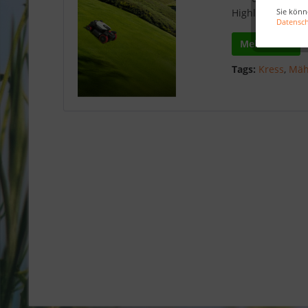
Sie könn
Highlights entd
Datensc
Mehr lesen
Tags:
Kress
,
Mäh