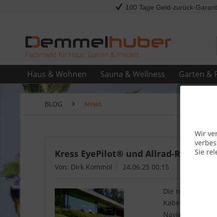
100 Tage Geld-zurück-Garant
Fachmarkt für Haus, Garten & Freizeit
Haus & Wohnen
Sauna & Wellness
Garten & F
BLOG
News
Wir ve
verbes
Sie rel
Kress EyePilot® und Allrad-RTK 4x4 
Von: Dirk Kommol
24.06.25 00:15
Die neue Kress E
Kabelloses, prä
Navigation, Zer