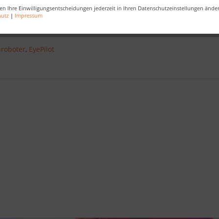
en Ihre Einwilligungsentscheidungen jederzeit in Ihren Datenschutzeinstellungen ände
ecken!
hutz
|
Impressum
roboter
,
EyePilot