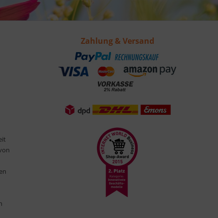
Zahlung & Versand
eit
 von
ten
n