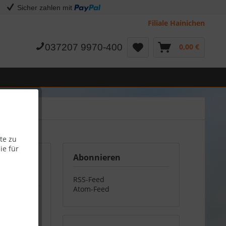
Sicher zahlen mit
Filiale Hainichen
037207 9970-400
0,00 €
te zu
ie für
Abonnieren
RSS-Feed
Atom-Feed