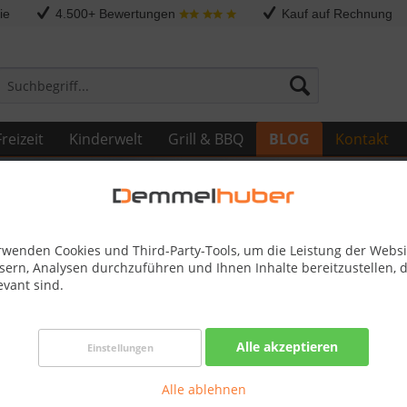
ie
4.500+ Bewertungen
Kauf auf Rechnung
reizeit
Kinderwelt
Grill & BBQ
BLOG
Kontakt
rwenden Cookies und Third-Party-Tools, um die Leistung der Websi
sern, Analysen durchzuführen und Ihnen Inhalte bereitzustellen, d
evant sind.
ngen für exklusive Produkte
Alle akzeptieren
Einstellungen
ce für anspruchsvolle Produkte
Alle ablehnen