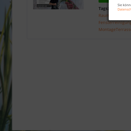
Sie könn
Tags:
Dienstleis
Datensc
Raumgestaltun
Fensterreinigun
MontageTerrass