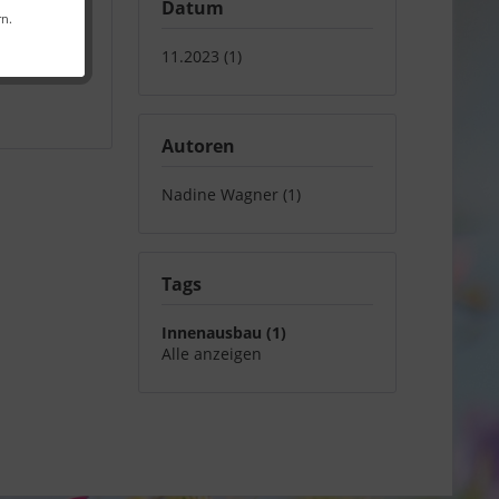
Datum
rn.
r Service
,
11.2023 (1)
e
,
Autoren
Nadine Wagner (1)
Tags
Innenausbau (1)
Alle anzeigen