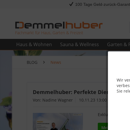
100 Tage Geld-zurück-Garant
Fachmarkt für Haus, Garten & Freizeit
Haus & Wohnen
Sauna & Wellness
Garten & F
BLOG
News
Wir ve
verbes
Sie rel
Demmelhuber: Perfekte Dienstleistu
Von: Nadine Wagner
10.11.23 13:00
Exklusiver Servi
Mehr lesen