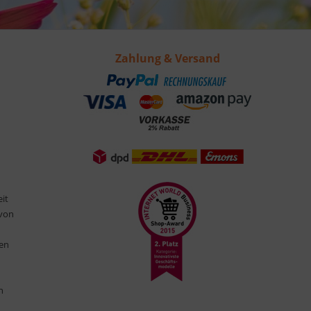
Zahlung & Versand
eit
 von
ten
n