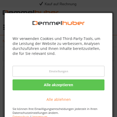
Kauf auf Rechnung
Menü
Wir verwenden Cookies und Third-Party-Tools, um
News
die Leistung der Website zu verbessern, Analysen
durchzuführen und Ihnen Inhalte bereitzustellen,
die für Sie relevant sind.
Filtern
Einstellungen
HOT TUBS & WHIRLPOOLS - Jetzt in
unserer Ausstellung mit LIVE
Alle akzeptieren
Funktionstest!
14.12.23 12:15
Alle ablehnen
Sie können Ihre Einwilligungsentscheidungen jederzeit in Ihren
Datenschutzeinstellungen ändern.
Datenschutz
|
Impressum