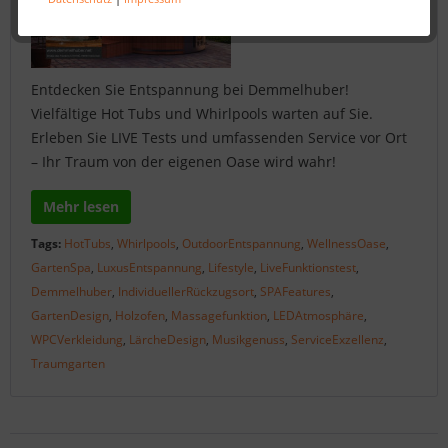
Entdecken Sie Entspannung bei Demmelhuber!
Vielfältige Hot Tubs und Whirlpools warten auf Sie.
Erleben Sie LIVE Tests und umfassenden Service vor Ort
– Ihr Traum von der eigenen Oase wird wahr!
Mehr lesen
Tags:
HotTubs
,
Whirlpools
,
OutdoorEntspannung
,
WellnessOase
,
GartenSpa
,
LuxusEntspannung
,
Lifestyle
,
LiveFunktionstest
,
Demmelhuber
,
IndividuellerRückzugsort
,
SPAFeatures
,
GartenDesign
,
Holzofen
,
Massagefunktion
,
LEDAtmosphäre
,
WPCVerkleidung
,
LärcheDesign
,
Musikgenuss
,
ServiceExzellenz
,
Traumgarten