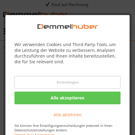
Kauf auf Rechnung
Menü
Wir verwenden Cookies und Third-Party-Tools, um
News
die Leistung der Website zu verbessern, Analysen
durchzuführen und Ihnen Inhalte bereitzustellen,
die für Sie relevant sind.
Filtern
Einstellungen
Perfektes Geschenk für Grillfans: Ein
Grillkurs bei Demmelhuber
Alle akzeptieren
Von: Nadine Wagner
26.10.23 14:00
Alle ablehnen
Sie können Ihre Einwilligungsentscheidungen jederzeit in Ihren
Datenschutzeinstellungen ändern.
Datenschutz
|
Impressum