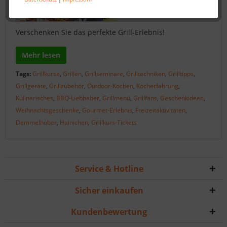
Verschenken Sie das perfekte Grill-Erlebnis!
Mehr lesen
Tags:
Grillkurse
,
Grillen
,
Grillseminare
,
Grilltechniken
,
Grilltipps
,
Grillgeräte
,
Grillzubehör
,
Outdoor-Kochen
,
Kocherfahrung
,
Kulinarisches
,
BBQ-Liebhaber
,
Grillmenü
,
Grillfans
,
Geschenkideen
,
Weihnachtsgeschenke
,
Gourmet-Erlebnis
,
Freizeitaktivitäten
,
Demmelhuber
,
Hainichen
,
Grillkurs-Tickets
Service & Hotline
Sicher einkaufen
Kundenbewertung