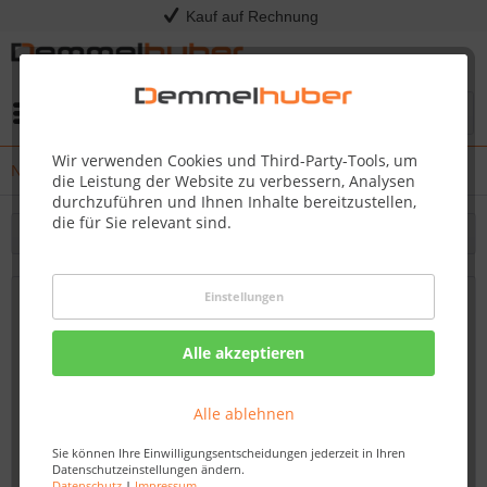
Kauf auf Rechnung
Menü
Wir verwenden Cookies und Third-Party-Tools, um
News
die Leistung der Website zu verbessern, Analysen
durchzuführen und Ihnen Inhalte bereitzustellen,
die für Sie relevant sind.
Filtern
Einstellungen
Perfektes Geschenk für Grillfans: Ein
Grillkurs bei Demmelhuber
Alle akzeptieren
Von: Nadine Wagner
26.10.23 14:00
Alle ablehnen
Sie können Ihre Einwilligungsentscheidungen jederzeit in Ihren
Datenschutzeinstellungen ändern.
Datenschutz
|
Impressum