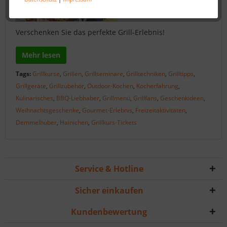
Verschenken Sie das perfekte Grill-Erlebnis!
Mehr lesen
Tags:
Grillkurse
,
Grillen
,
Grillseminare
,
Grilltechniken
,
Grilltipps
,
Grillgeräte
,
Grillzubehör
,
Outdoor-Kochen
,
Kocherfahrung
,
Kulinarisches
,
BBQ-Liebhaber
,
Grillmenü
,
Grillfans
,
Geschenkideen
,
Weihnachtsgeschenke
,
Gourmet-Erlebnis
,
Freizeitaktivitäten
,
Demmelhuber
,
Hainichen
,
Grillkurs-Tickets
Service & Hotline
Sicher einkaufen
Kundenbewertung