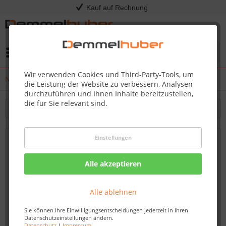
Kauf auf Rechnung
Menü
Wir verwenden Cookies und Third-Party-Tools, um
News
die Leistung der Website zu verbessern, Analysen
durchzuführen und Ihnen Inhalte bereitzustellen,
die für Sie relevant sind.
Filtern
Einstellungen
Das perfekte Steak mit der SIZZLE ZONE™
von Napoleon Grills
Alle akzeptieren
Von: Nadine Wagner
30.06.23 08:30
Alle ablehnen
Sie können Ihre Einwilligungsentscheidungen jederzeit in Ihren
Datenschutzeinstellungen ändern.
Datenschutz
|
Impressum