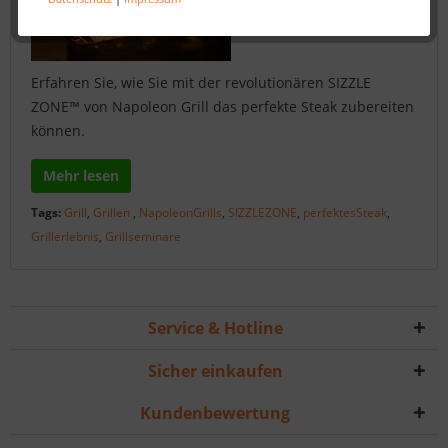
Erfahren Sie, wie Sie mit der revolutionären SIZZLE
ZONE™ von Napoleon Grill das perfekte Steak zubereiten
können.
Mehr lesen
Tags:
Grill
,
Grillen
,
NapoleonGrills
,
SIZZLEZONE
,
perfektesSteak
,
Grillerlebnis
,
Grillseminare
Service & Hotline
Sicher einkaufen
Kundenbewertung