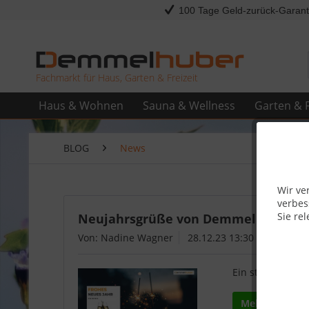
100 Tage Geld-zurück-Garant
Fachmarkt für Haus, Garten & Freizeit
Haus & Wohnen
Sauna & Wellness
Garten & F
BLOG
News
Wir ve
verbes
Sie rel
Neujahrsgrüße von Demmelhuber: Ein
Von: Nadine Wagner
28.12.23 13:30
Ein strahlender 
Mehr lesen