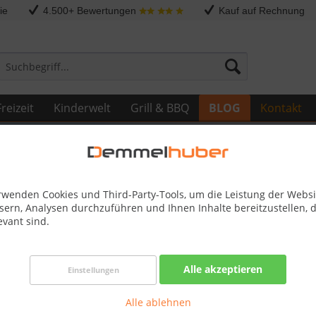
ie
4.500+ Bewertungen
Kauf auf Rechnung
reizeit
Kinderwelt
Grill & BBQ
BLOG
Kontakt
rwenden Cookies und Third-Party-Tools, um die Leistung der Websi
sern, Analysen durchzuführen und Ihnen Inhalte bereitzustellen, d
evant sind.
 gesundes und glückliches 2024!
Alle akzeptieren
Einstellungen
Start ins Neue Jahr mit herzlichen Wünschen!
Alle ablehnen