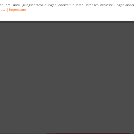
en Ihre Einwilligungsentscheidungen jederzeit in Ihren Datenschutzeinstellungen ände
wünsche
,
Guten Rutsch
,
2024
,
Glück
,
Gesundheit
hutz
|
Impressum