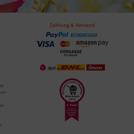
Zahlung & Versand
eit
 von
ten
n