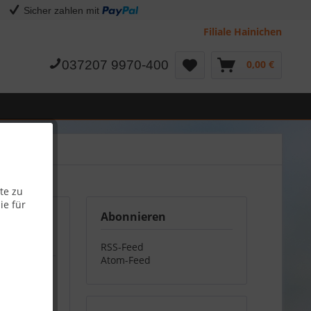
Sicher zahlen mit
Filiale Hainichen
037207 9970-400
0,00 €
te zu
ie für
Abonnieren
RSS-Feed
Atom-Feed