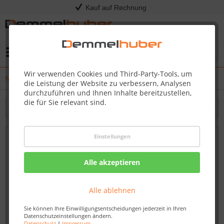
Kauf auf Rechnung
Menü
Wir verwenden Cookies und Third-Party-Tools, um
News
die Leistung der Website zu verbessern, Analysen
durchzuführen und Ihnen Inhalte bereitzustellen,
die für Sie relevant sind.
Filtern
Einstellungen
Vinylboden kaufen zu attraktiven Preisen
bei Demmelhuber in Hainichen – Robust,
Alle akzeptieren
praktisch und stilvoll
Von: Nadine Wagner
15.09.23 13:30
Alle ablehnen
Sie können Ihre Einwilligungsentscheidungen jederzeit in Ihren
Datenschutzeinstellungen ändern.
Datenschutz
|
Impressum