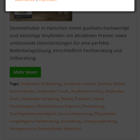
Demmelhuber in Hainichen bietet qualitativ hochwertige
und vielseitige Vinylböden mit attraktiven Preisen sowie
umfassende Dienstleistungen für eine perfekte
Bodenbelagslösung, einschließlich Fachberatung und
Stilberatung.
Mehr lesen
Tags:
Vinylboden
,
Bodenbelag
,
Vinylboden kaufen
,
Qualität
,
Vielfalt
,
Demmelhuber
,
Vinylboden Trends
,
Vinylboden Farben
,
Vinylboden
Arten
,
Vinylboden Verlegung
,
Robust
,
Praktisch
,
Stilvoll
,
Nachhaltigkeit
,
Wohnambiente
,
Experten
,
Renovierung
,
Feuchtigkeitsbeständigkeit
,
Geräuschdämmung
,
Pflegeleicht
,
Langlebigkeit
,
Fachberatung
,
Ausstellung
,
Untergrundprüfung
,
Verlegeservice
,
Demmelhuber Hainichen