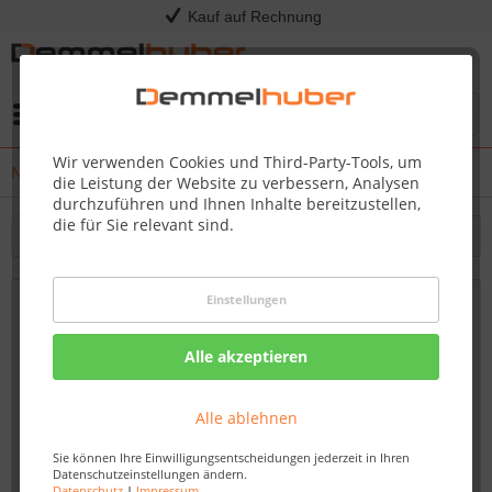
Kauf auf Rechnung
Menü
Wir verwenden Cookies und Third-Party-Tools, um
News
die Leistung der Website zu verbessern, Analysen
durchzuführen und Ihnen Inhalte bereitzustellen,
die für Sie relevant sind.
Filtern
Einstellungen
Mähroboter-Aktion: Kauf ab 899,00 EUR²
oder mtl 24,99 EUR¹ im Abo.
Alle akzeptieren
Von: Nadine Wagner
15.05.23 14:30
Alle ablehnen
Sie können Ihre Einwilligungsentscheidungen jederzeit in Ihren
Datenschutzeinstellungen ändern.
Datenschutz
|
Impressum